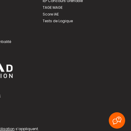
IEP Concours Grenoble
TAGE MAGE
Score IAE
Tests de Logique
tialité
s
ilisation
s’appliquent.