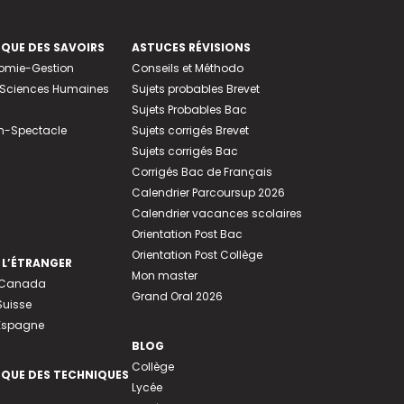
EQUE DES SAVOIRS
ASTUCES RÉVISIONS
nomie-Gestion
Conseils et Méthodo
e-Sciences Humaines
Sujets probables Brevet
Sujets Probables Bac
n-Spectacle
Sujets corrigés Brevet
Sujets corrigés Bac
Corrigés Bac de Français
Calendrier Parcoursup 2026
Calendrier vacances scolaires
Orientation Post Bac
Orientation Post Collège
 L’ÉTRANGER
Mon master
u Canada
Grand Oral 2026
Suisse
 Espagne
BLOG
Collège
EQUE DES TECHNIQUES
Lycée