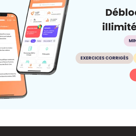
Déblo
illimit
MI
EXERCICES CORRIGÉS