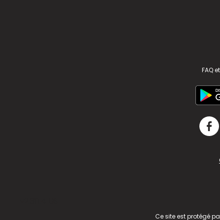
FAQ et
v2.311.4 US
Ce site est protégé p