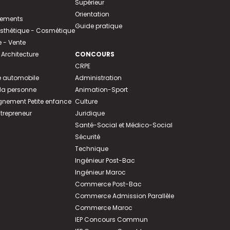
Supérieur
Orientation
tements
Guide pratique
 Esthétique - Cosmétique
- Vente
 Architecture
CONCOURS
CRPE
 automobile
Administration
 la personne
Animation-Sport
ement Petite enfance
Culture
ntrepreneur
Juridique
Santé-Social et Médico-Social
Sécurité
Technique
Ingénieur Post-Bac
Ingénieur Maroc
Commerce Post-Bac
Commerce Admission Parallèle
Commerce Maroc
IEP Concours Commun