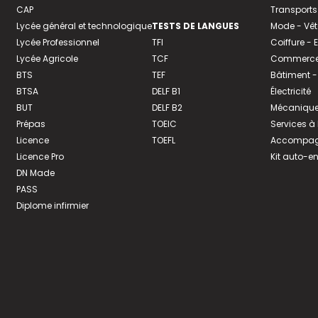
CAP
Transports
Lycée général et technologique
TESTS DE LANGUES
Mode - Vê
Lycée Professionnel
TFI
Coiffure -
Lycée Agricole
TCF
Commerce 
BTS
TEF
Bâtiment -
BTSA
DELF B1
Électricité
BUT
DELF B2
Mécanique
Prépas
TOEIC
Services à
Licence
TOEFL
Accompagn
Licence Pro
Kit auto-e
DN Made
PASS
Diplome infirmier