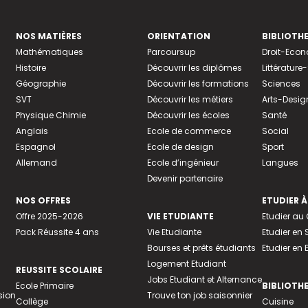
NOS MATIÈRES
ORIENTATION
BIBLIOTH
Mathématiques
Parcoursup
Droit-Eco
Histoire
Découvrir les diplômes
Littératur
Géographie
Découvrir les formations
Sciences
SVT
Découvrir les métiers
Arts-Desig
Physique Chimie
Découvrir les écoles
Santé
Anglais
Ecole de commerce
Social
Espagnol
Ecole de design
Sport
Allemand
Ecole d’ingénieur
Langues
Devenir partenaire
NOS OFFRES
ETUDIER À
Offre 2025-2026
VIE ETUDIANTE
Etudier a
Pack Réussite 4 ans
Vie Etudiante
Etudier en 
Bourses et prêts étudiants
Etudier en
Logement Etudiant
REUSSITE SCOLAIRE
Jobs Etudiant et Alternance
Ecole Primaire
BIBLIOTH
sion
Trouve ton job saisonnier
Collège
Cuisine