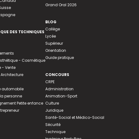
u Canada
Grand Oral 2026
Suisse
 Espagne
BLOG
Collège
EQUE DES TECHNIQUES
Lycée
Supérieur
Orientation
tements
Guide pratique
 Esthétique - Cosmétique
- Vente
 Architecture
CONCOURS
CRPE
 automobile
Administration
 la personne
Animation-Sport
ement Petite enfance
Culture
ntrepreneur
Juridique
Santé-Social et Médico-Social
Sécurité
Technique
Ingénieur Post-Bac