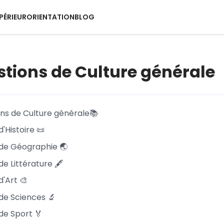
PÉRIEUR
ORIENTATION
BLOG
stions de Culture générale
ons de Culture générale📚
d'Histoire 📜
 de Géographie 🌏
de Littérature 🖋️
d'Art 🎨
 de Sciences 🔬
de Sport 🏅