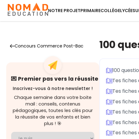
NOTRE PROJET
PRIMAIRE
COLLÈGE
LYCÉE
SU
100 que
Concours Commerce Post-Bac
100 questi
💌 Premier pas vers la réussite
Tes fiches 
Inscrivez-vous à notre newsletter !
Tes fiches
Chaque semaine dans votre boite
Tes fiches 
mail : conseils, contenus
pédagogiques, toutes les clés pour
Tes fiches 
la réussite de vos enfants et bien
Tes fiches
plus ! 🎯
Tes fiches 