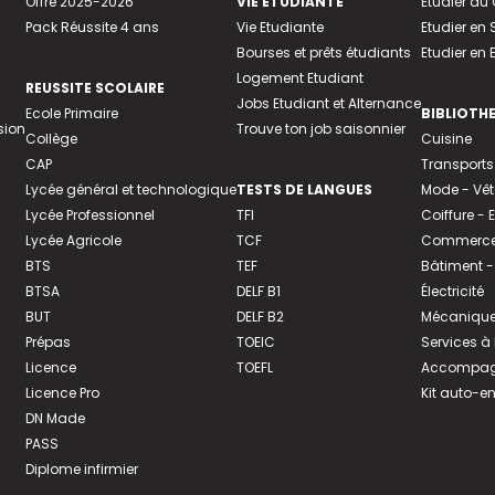
Offre 2025-2026
VIE ETUDIANTE
Etudier a
Pack Réussite 4 ans
Vie Etudiante
Etudier en 
Bourses et prêts étudiants
Etudier en
Logement Etudiant
REUSSITE SCOLAIRE
Jobs Etudiant et Alternance
Ecole Primaire
BIBLIOTH
sion
Trouve ton job saisonnier
Collège
Cuisine
CAP
Transports
Lycée général et technologique
TESTS DE LANGUES
Mode - Vê
Lycée Professionnel
TFI
Coiffure -
Lycée Agricole
TCF
Commerce 
BTS
TEF
Bâtiment -
BTSA
DELF B1
Électricité
BUT
DELF B2
Mécanique
Prépas
TOEIC
Services à
Licence
TOEFL
Accompagn
Licence Pro
Kit auto-e
DN Made
PASS
Diplome infirmier