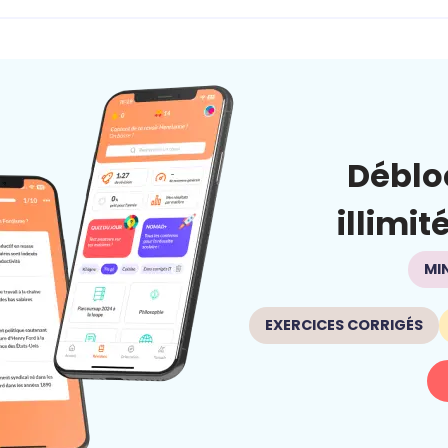
Déblo
illimit
MI
EXERCICES CORRIGÉS