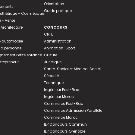
Orientation
tements
Guide pratique
 Esthétique - Cosmétique
- Vente
 Architecture
CONCOURS
CRPE
 automobile
Administration
 la personne
Animation-Sport
ement Petite enfance
Culture
ntrepreneur
Juridique
Santé-Social et Médico-Social
Sécurité
Technique
Ingénieur Post-Bac
Ingénieur Maroc
Commerce Post-Bac
Commerce Admission Parallèle
Commerce Maroc
IEP Concours Commun
IEP Concours Grenoble