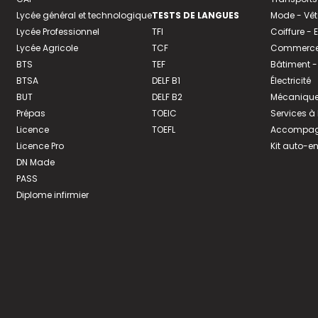
Lycée général et technologique
TESTS DE LANGUES
Mode - Vê
Lycée Professionnel
TFI
Coiffure -
Lycée Agricole
TCF
Commerce 
BTS
TEF
Bâtiment -
BTSA
DELF B1
Électricité
BUT
DELF B2
Mécanique
Prépas
TOEIC
Services à
Licence
TOEFL
Accompagn
Licence Pro
Kit auto-e
DN Made
PASS
Diplome infirmier