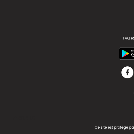
FAQ et
v2.311.4 US
Ce site est protégé p