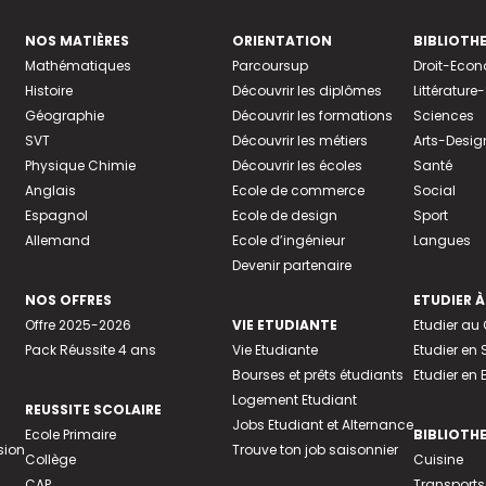
NOS MATIÈRES
ORIENTATION
BIBLIOTH
Mathématiques
Parcoursup
Droit-Eco
Histoire
Découvrir les diplômes
Littératur
Géographie
Découvrir les formations
Sciences
SVT
Découvrir les métiers
Arts-Desig
Physique Chimie
Découvrir les écoles
Santé
Anglais
Ecole de commerce
Social
Espagnol
Ecole de design
Sport
Allemand
Ecole d’ingénieur
Langues
Devenir partenaire
NOS OFFRES
ETUDIER À
Offre 2025-2026
VIE ETUDIANTE
Etudier a
Pack Réussite 4 ans
Vie Etudiante
Etudier en 
Bourses et prêts étudiants
Etudier en
Logement Etudiant
REUSSITE SCOLAIRE
Jobs Etudiant et Alternance
Ecole Primaire
BIBLIOTH
sion
Trouve ton job saisonnier
Collège
Cuisine
CAP
Transports