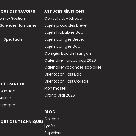
EQUE DES SAVOIRS
ASTUCES RÉVISIONS
nomie-Gestion
Conseils et Méthodo
e-Sciences Humaines
Sujets probables Brevet
Sujets Probables Bac
n-Spectacle
Sujets corrigés Brevet
Sujets corrigés Bac
Corrigés Bac de Français
Calendrier Parcoursup 2026
Calendrier vacances scolaires
Orientation Post Bac
Orientation Post Collège
 L’ÉTRANGER
Mon master
u Canada
Grand Oral 2026
Suisse
 Espagne
BLOG
Collège
EQUE DES TECHNIQUES
Lycée
Supérieur