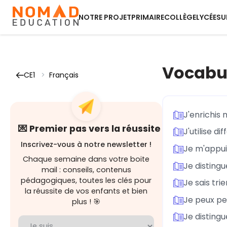
NOTRE PROJET
PRIMAIRE
COLLÈGE
LYCÉE
SU
Vocabu
CE1
>
Français
J'enrichis
💌 Premier pas vers la réussite
J'utilise d
Inscrivez-vous à notre newsletter !
Je m'appui
Chaque semaine dans votre boite
Je disting
mail : conseils, contenus
pédagogiques, toutes les clés pour
Je sais tr
la réussite de vos enfants et bien
Je peux pe
plus ! 🎯
Je distingu