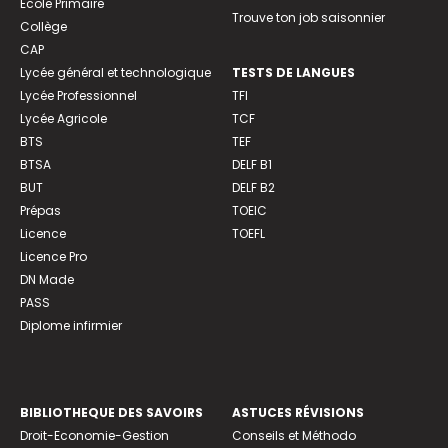
Ecole Primaire
Trouve ton job saisonnier
Collège
CAP
Lycée général et technologique
TESTS DE LANGUES
Lycée Professionnel
TFI
Lycée Agricole
TCF
BTS
TEF
BTSA
DELF B1
BUT
DELF B2
Prépas
TOEIC
Licence
TOEFL
Licence Pro
DN Made
PASS
Diplome infirmier
BIBLIOTHEQUE DES SAVOIRS
ASTUCES RÉVISIONS
Droit-Economie-Gestion
Conseils et Méthodo