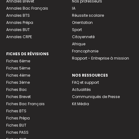
Annales Brevet
Nos professeurs
Annales Bac Français
IA
Annales BTS
Réussite scolaire
Annales Prépa
Orientation
Annales BUT
Sport
Annales CRPE
Citoyenneté
Afrique
Francophonie
FICHES DE RÉVISIONS
Rapport - Entreprise à mission
Fiches 6ème
Fiches 5ème
Fiches 4ème
NOS RESSOURCES
Fiches 3ème
FAQ et support
Fiches Bac
Actualités
Fiches Brevet
Communiqués de Presse
Fiches Bac Français
Kit Média
Fiches BTS
Fiches Prépa
Fiches BUT
Fiches PASS