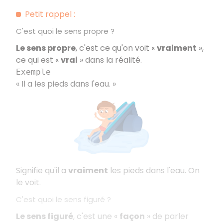
Petit rappel
:
C'est quoi le sens propre
?
Le sens propre
, c'est ce qu'on voit
«
vraiment
»,
ce qui est
«
vrai
» dans la réalité.
Exemple
«
Il a les pieds dans l'eau.
»
Signifie qu'il a
vraiment
les pieds dans l'eau. On
le voit.
C'est quoi le sens figuré
?
Le sens figuré
, c'est une
«
façon
» de parler