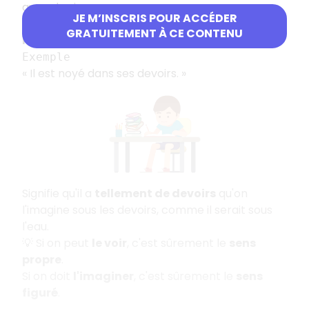
avec des images.
JE M’INSCRIS POUR ACCÉDER
On
ne peut pas le voir
, mais on
comprend
GRATUITEMENT À CE CONTENU
l'idée
, on a
l'image en tête
.
Exemple
«
Il est noyé dans ses devoirs.
»
Signifie qu'il a
tellement de devoirs
qu'on
l'imagine sous les devoirs, comme il serait sous
l'eau.
💡 Si on peut
le voir
, c'est sûrement le
sens
propre
.
Si on doit
l'imaginer
, c'est sûrement le
sens
figuré
.