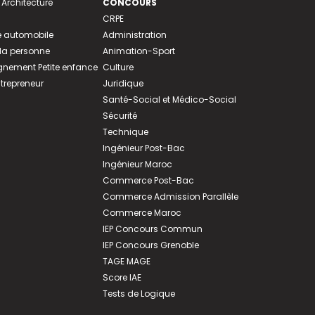
 Architecture
CONCOURS
CRPE
 automobile
Administration
 la personne
Animation-Sport
ement Petite enfance
Culture
ntrepreneur
Juridique
Santé-Social et Médico-Social
Sécurité
Technique
Ingénieur Post-Bac
Ingénieur Maroc
Commerce Post-Bac
Commerce Admission Parallèle
Commerce Maroc
IEP Concours Commun
IEP Concours Grenoble
TAGE MAGE
Score IAE
Tests de Logique