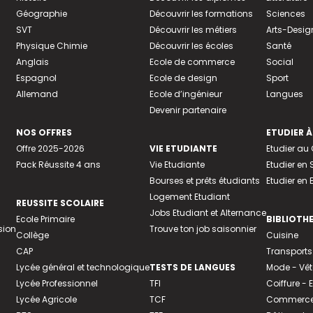
Géographie
Découvrir les formations
Sciences
SVT
Découvrir les métiers
Arts-Desig
Physique Chimie
Découvrir les écoles
Santé
Anglais
Ecole de commerce
Social
Espagnol
Ecole de design
Sport
Allemand
Ecole d’ingénieur
Langues
Devenir partenaire
NOS OFFRES
ETUDIER À
Offre 2025-2026
VIE ETUDIANTE
Etudier a
Pack Réussite 4 ans
Vie Etudiante
Etudier en 
Bourses et prêts étudiants
Etudier en
Logement Etudiant
REUSSITE SCOLAIRE
Jobs Etudiant et Alternance
Ecole Primaire
BIBLIOTH
sion
Trouve ton job saisonnier
Collège
Cuisine
CAP
Transports
Lycée général et technologique
TESTS DE LANGUES
Mode - Vê
Lycée Professionnel
TFI
Coiffure -
Lycée Agricole
TCF
Commerce 