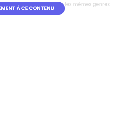
al
, car ils sont utilisés pour les mêmes genres
EMENT À CE CONTENU