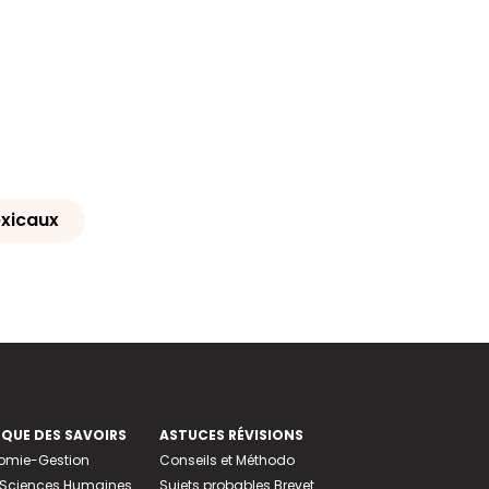
xicaux
EQUE DES SAVOIRS
ASTUCES RÉVISIONS
nomie-Gestion
Conseils et Méthodo
e-Sciences Humaines
Sujets probables Brevet