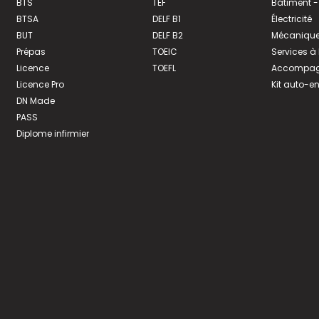
BTS
TEF
Bâtiment -
BTSA
DELF B1
Électricité
BUT
DELF B2
Mécanique
Prépas
TOEIC
Services à
Licence
TOEFL
Accompagn
Licence Pro
Kit auto-e
DN Made
PASS
Diplome infirmier