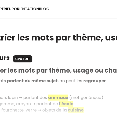
PÉRIEUR
ORIENTATION
BLOG
 trier les mots par thème, 
ours
GRATUIT
rier les mots par thème, usage ou ch
ots
parlent du même sujet
, on peut les
regrouper
.
ien, lapin ➜ parlent des
animaux
(mot générique)
 gomme, crayon ➜ parlent de
l'école
, fourchette, verre ➜ objets de
la
cuisine