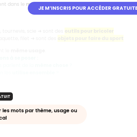
sont dans le
même thème
ou dans le
même champ lexic
JE M’INSCRIS POUR ACCÉDER GRATUIT
 tournevis, scie ➜ sont des
outils pour bricoler
raquette, filet ➜ sont des
objets pour faire du sport
nt le
même usage
.
ions à se poser
:
s parlent de la
même chose
?
n les
utilise ensemble
?
ATUIT
er les mots par thème, usage ou
cal