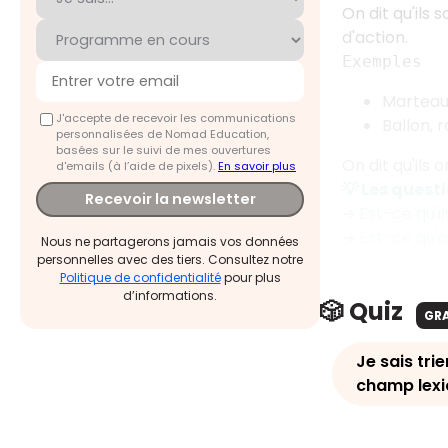
On dit qu'ils 
d'action.
Exemples
Marteau,
J'accepte de recevoir les communications
Ballon, 
personnalisées de Nomad Education,
basées sur le suivi de mes ouvertures
On dit qu'ils o
d'emails (à l’aide de pixels).
En savoir plus
💡 Les quest
Recevoir la newsletter
➜ Est-ce qu'il
➜ Est-ce qu'o
Nous ne partagerons jamais vos données
personnelles avec des tiers. Consultez notre
Politique de confidentialité
pour plus
d’informations.
🎲 Quiz
GR
Je sais tri
champ lexi