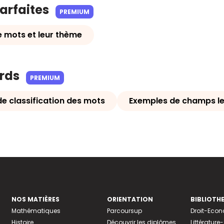
parfaites
PREMIUM
 mots et leur thème
ards
PREMIUM
e classification des mots
Exemples de champs le
NOS MATIÈRES
ORIENTATION
BIBLIOTH
Mathématiques
Parcoursup
Droit-Eco
Histoire
Découvrir les diplômes
Littératur