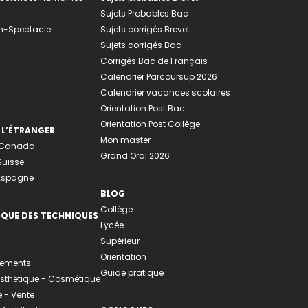
Sujets Probables Bac
n-Spectacle
Sujets corrigés Brevet
Sujets corrigés Bac
Corrigés Bac de Français
Calendrier Parcoursup 2026
Calendrier vacances scolaires
Orientation Post Bac
Orientation Post Collège
 L’ÉTRANGER
Mon master
u Canada
Grand Oral 2026
Suisse
 Espagne
BLOG
Collège
EQUE DES TECHNIQUES
Lycée
Supérieur
Orientation
tements
Guide pratique
 Esthétique - Cosmétique
- Vente