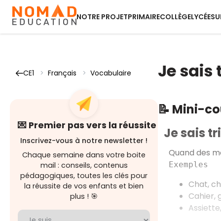
NOTRE PROJET
PRIMAIRE
COLLÈGE
LYCÉE
SU
Je sais
CE1
>
Français
>
Vocabulaire
📝 Mini-c
💌 Premier pas vers la réussite
Je sais t
Inscrivez-vous à notre newsletter !
Quand des m
Chaque semaine dans votre boite
Exemples
mail : conseils, contenus
pédagogiques, toutes les clés pour
Chat, ch
la réussite de vos enfants et bien
Cahier,
plus ! 🎯
Assiette