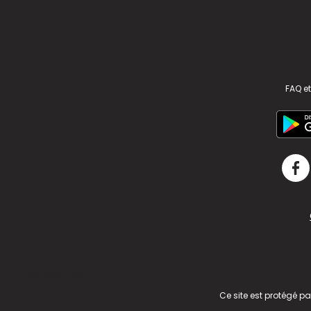
FAQ et
v2.311.4 US
Ce site est protégé p