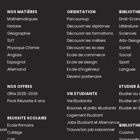
NOS MATIÈRES
ORIENTATION
BIBLIOTH
Mathématiques
Parcoursup
Droit-Eco
Histoire
Découvrir les diplômes
Littératur
Géographie
Découvrir les formations
Sciences
SVT
Découvrir les métiers
Arts-Desig
Physique Chimie
Découvrir les écoles
Santé
Anglais
Ecole de commerce
Social
Espagnol
Ecole de design
Sport
Allemand
Ecole d’ingénieur
Langues
Devenir partenaire
NOS OFFRES
ETUDIER À
Offre 2025-2026
VIE ETUDIANTE
Etudier a
Pack Réussite 4 ans
Vie Etudiante
Etudier en 
Bourses et prêts étudiants
Etudier en
Logement Etudiant
REUSSITE SCOLAIRE
Jobs Etudiant et Alternance
Ecole Primaire
BIBLIOTH
sion
Trouve ton job saisonnier
Collège
Cuisine
CAP
Transports