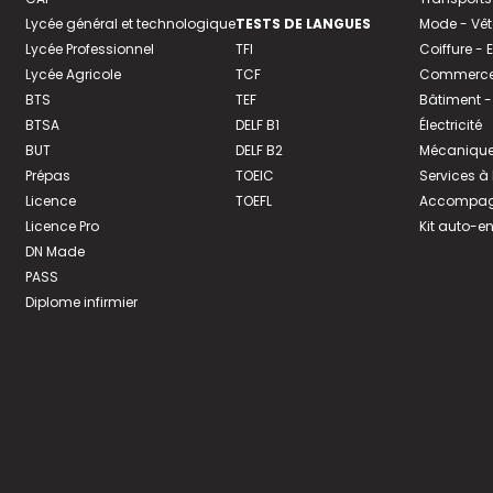
Lycée général et technologique
TESTS DE LANGUES
Mode - Vê
Lycée Professionnel
TFI
Coiffure -
Lycée Agricole
TCF
Commerce 
BTS
TEF
Bâtiment -
BTSA
DELF B1
Électricité
BUT
DELF B2
Mécanique
Prépas
TOEIC
Services à
Licence
TOEFL
Accompagn
Licence Pro
Kit auto-e
DN Made
PASS
Diplome infirmier