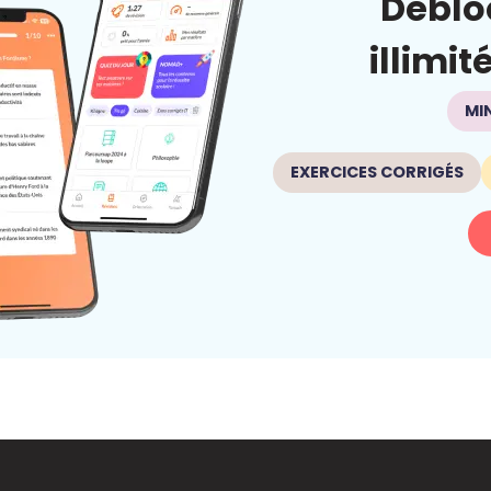
Déblo
illimit
MI
EXERCICES CORRIGÉS