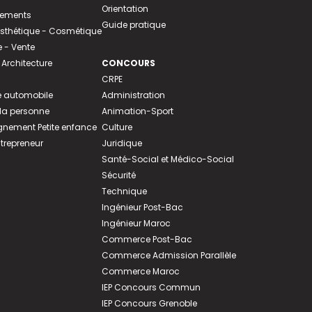
Orientation
tements
Guide pratique
 Esthétique - Cosmétique
- Vente
 Architecture
CONCOURS
CRPE
 automobile
Administration
 la personne
Animation-Sport
ement Petite enfance
Culture
ntrepreneur
Juridique
Santé-Social et Médico-Social
Sécurité
Technique
Ingénieur Post-Bac
Ingénieur Maroc
Commerce Post-Bac
Commerce Admission Parallèle
Commerce Maroc
IEP Concours Commun
IEP Concours Grenoble