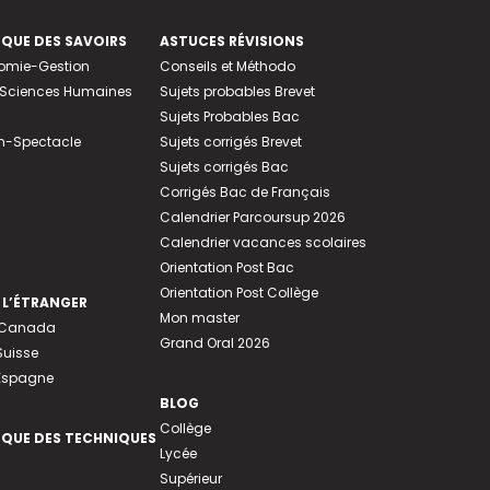
EQUE DES SAVOIRS
ASTUCES RÉVISIONS
nomie-Gestion
Conseils et Méthodo
e-Sciences Humaines
Sujets probables Brevet
Sujets Probables Bac
n-Spectacle
Sujets corrigés Brevet
Sujets corrigés Bac
Corrigés Bac de Français
Calendrier Parcoursup 2026
Calendrier vacances scolaires
Orientation Post Bac
Orientation Post Collège
 L’ÉTRANGER
Mon master
u Canada
Grand Oral 2026
Suisse
 Espagne
BLOG
Collège
EQUE DES TECHNIQUES
Lycée
Supérieur