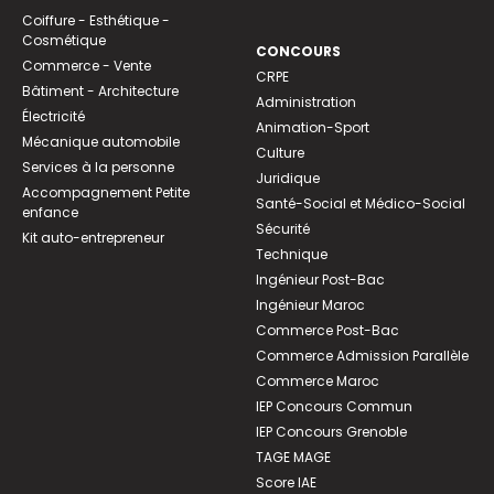
Coiffure - Esthétique -
Cosmétique
CONCOURS
Commerce - Vente
CRPE
Bâtiment - Architecture
Administration
Électricité
Animation-Sport
Mécanique automobile
Culture
Services à la personne
Juridique
Accompagnement Petite
Santé-Social et Médico-Social
enfance
Sécurité
Kit auto-entrepreneur
Technique
Ingénieur Post-Bac
Ingénieur Maroc
Commerce Post-Bac
Commerce Admission Parallèle
Commerce Maroc
IEP Concours Commun
IEP Concours Grenoble
TAGE MAGE
Score IAE