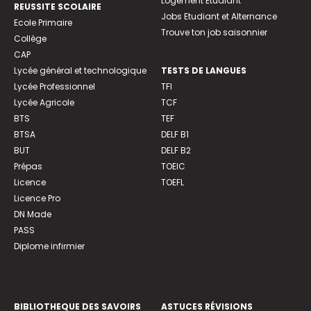
Logement Etudiant
REUSSITE SCOLAIRE
Jobs Etudiant et Alternance
Ecole Primaire
Trouve ton job saisonnier
Collège
CAP
Lycée général et technologique
TESTS DE LANGUES
Lycée Professionnel
TFI
Lycée Agricole
TCF
BTS
TEF
BTSA
DELF B1
BUT
DELF B2
Prépas
TOEIC
Licence
TOEFL
Licence Pro
DN Made
PASS
Diplome infirmier
BIBLIOTHEQUE DES SAVOIRS
ASTUCES RÉVISIONS