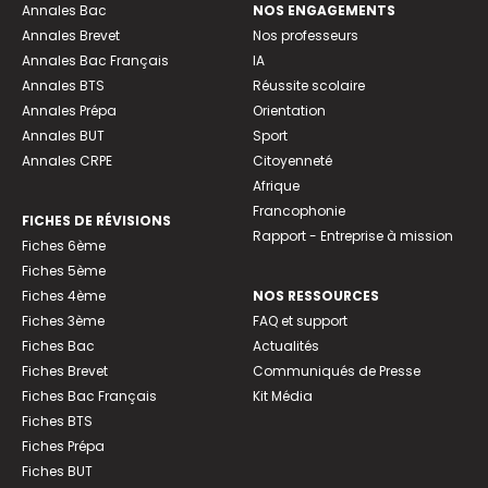
Annales Bac
NOS ENGAGEMENTS
Annales Brevet
Nos professeurs
Annales Bac Français
IA
Annales BTS
Réussite scolaire
Annales Prépa
Orientation
Annales BUT
Sport
Annales CRPE
Citoyenneté
Afrique
Francophonie
FICHES DE RÉVISIONS
Rapport - Entreprise à mission
Fiches 6ème
Fiches 5ème
Fiches 4ème
NOS RESSOURCES
Fiches 3ème
FAQ et support
Fiches Bac
Actualités
Fiches Brevet
Communiqués de Presse
Fiches Bac Français
Kit Média
Fiches BTS
Fiches Prépa
Fiches BUT