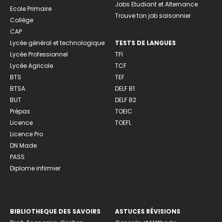
Jobs Etudiant et Alternance
Ecole Primaire
Trouve ton job saisonnier
Collège
CAP
Lycée général et technologique
TESTS DE LANGUES
Lycée Professionnel
TFI
Lycée Agricole
TCF
BTS
TEF
BTSA
DELF B1
BUT
DELF B2
Prépas
TOEIC
Licence
TOEFL
Licence Pro
DN Made
PASS
Diplome infirmier
BIBLIOTHEQUE DES SAVOIRS
ASTUCES RÉVISIONS