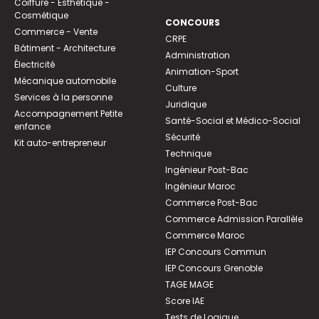
Coiffure - Esthétique -
Cosmétique
CONCOURS
Commerce - Vente
CRPE
Bâtiment - Architecture
Administration
Électricité
Animation-Sport
Mécanique automobile
Culture
Services à la personne
Juridique
Accompagnement Petite
Santé-Social et Médico-Social
enfance
Sécurité
Kit auto-entrepreneur
Technique
Ingénieur Post-Bac
Ingénieur Maroc
Commerce Post-Bac
Commerce Admission Parallèle
Commerce Maroc
IEP Concours Commun
IEP Concours Grenoble
TAGE MAGE
Score IAE
Tests de Logique