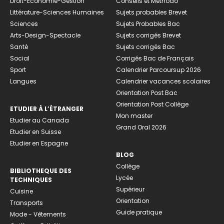
Droit-Economie-Gestion
Conseils et Méthodo
Littérature-Sciences Humaines
Sujets probables Brevet
Sciences
Sujets Probables Bac
Arts-Design-Spectacle
Sujets corrigés Brevet
Santé
Sujets corrigés Bac
Social
Corrigés Bac de Français
Sport
Calendrier Parcoursup 2026
Langues
Calendrier vacances scolaires
Orientation Post Bac
Orientation Post Collège
ETUDIER À L’ÉTRANGER
Mon master
Etudier au Canada
Grand Oral 2026
Etudier en Suisse
Etudier en Espagne
BLOG
Collège
BIBLIOTHEQUE DES
Lycée
TECHNIQUES
Supérieur
Cuisine
Orientation
Transports
Guide pratique
Mode - Vêtements