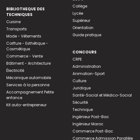
Collège
BIBLIOTHEQUE DES
Lycée
TECHNIQUES
Supérieur
Cuisine
Orientation
Transports
Guide pratique
Mode - Vêtements
Coiffure - Esthétique -
Cosmétique
CONCOURS
Commerce - Vente
CRPE
Bâtiment - Architecture
Administration
Électricité
Animation-Sport
Mécanique automobile
Culture
Services à la personne
Juridique
Accompagnement Petite
Santé-Social et Médico-Social
enfance
Sécurité
Kit auto-entrepreneur
Technique
Ingénieur Post-Bac
Ingénieur Maroc
Commerce Post-Bac
Commerce Admission Parallèle