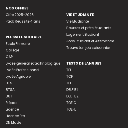
NOS OFFRES
Offre 2025-2026
VIE ETUDIANTE
Pack Réussite 4 ans
Vie Etudiante
Bourses et prêts étudiants
Logement Etudiant
REUSSITE SCOLAIRE
Jobs Etudiant et Alternance
Ecole Primaire
Trouve ton job saisonnier
Collège
CAP
Lycée général et technologique
TESTS DE LANGUES
Lycée Professionnel
TFI
Lycée Agricole
TCF
BTS
TEF
BTSA
DELF B1
BUT
DELF B2
Prépas
TOEIC
Licence
TOEFL
Licence Pro
DN Made