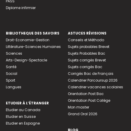
PASS
Diplome infirmier
BIBLIOTHEQUE DES SAVOIRS
ASTUCES RÉVISIONS
Droit-Economie-Gestion
Conseils et Méthodo
Littérature-Sciences Humaines
Sujets probables Brevet
Sciences
Sujets Probables Bac
Arts-Design-Spectacle
Sujets corrigés Brevet
Santé
Sujets corrigés Bac
Social
Corrigés Bac de Français
Sport
Calendrier Parcoursup 2026
Langues
Calendrier vacances scolaires
Orientation Post Bac
Orientation Post Collège
ETUDIER À L’ÉTRANGER
Mon master
Etudier au Canada
Grand Oral 2026
Etudier en Suisse
Etudier en Espagne
BLOG