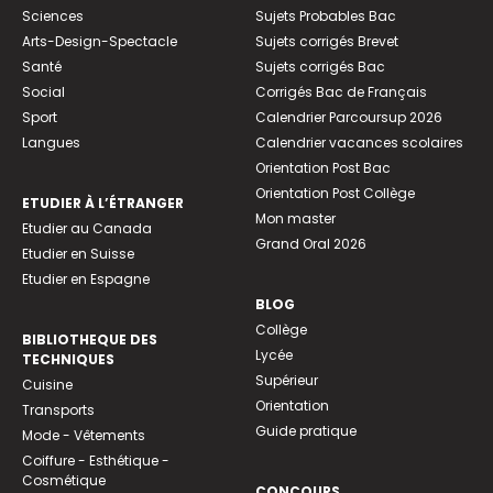
Sciences
Sujets Probables Bac
Arts-Design-Spectacle
Sujets corrigés Brevet
Santé
Sujets corrigés Bac
Social
Corrigés Bac de Français
Sport
Calendrier Parcoursup 2026
Langues
Calendrier vacances scolaires
Orientation Post Bac
Orientation Post Collège
ETUDIER À L’ÉTRANGER
Mon master
Etudier au Canada
Grand Oral 2026
Etudier en Suisse
Etudier en Espagne
BLOG
Collège
BIBLIOTHEQUE DES
Lycée
TECHNIQUES
Supérieur
Cuisine
Orientation
Transports
Guide pratique
Mode - Vêtements
Coiffure - Esthétique -
Cosmétique
CONCOURS