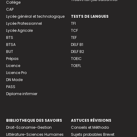
Collège
CAP
Lycée général et technologique
TESTS DE LANGUES
Lycée Professionnel
TFI
Lycée Agricole
TCF
BTS
TEF
BTSA
DELF B1
BUT
DELF B2
Prépas
TOEIC
Licence
TOEFL
Licence Pro
DN Made
PASS
Diplome infirmier
BIBLIOTHEQUE DES SAVOIRS
ASTUCES RÉVISIONS
Droit-Economie-Gestion
Conseils et Méthodo
Littérature-Sciences Humaines
Sujets probables Brevet