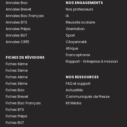
Annales Bac
NOS ENGAGEMENTS
Annales Brevet
Nos professeurs
Annales Bac Français
IA
Annales BTS
Réussite scolaire
Annales Prépa
Orientation
Annales BUT
Sport
Annales CRPE
Citoyenneté
Afrique
Francophonie
FICHES DE RÉVISIONS
Rapport - Entreprise à mission
Fiches 6ème
Fiches 5ème
Fiches 4ème
NOS RESSOURCES
Fiches 3ème
FAQ et support
Fiches Bac
Actualités
Fiches Brevet
Communiqués de Presse
Fiches Bac Français
Kit Média
Fiches BTS
Fiches Prépa
Fiches BUT