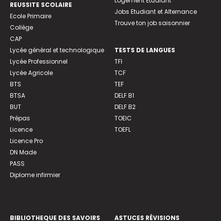
Logement Etudiant
REUSSITE SCOLAIRE
Jobs Etudiant et Alternance
Ecole Primaire
Trouve ton job saisonnier
Collège
CAP
Lycée général et technologique
TESTS DE LANGUES
Lycée Professionnel
TFI
Lycée Agricole
TCF
BTS
TEF
BTSA
DELF B1
BUT
DELF B2
Prépas
TOEIC
Licence
TOEFL
Licence Pro
DN Made
PASS
Diplome infirmier
BIBLIOTHEQUE DES SAVOIRS
ASTUCES RÉVISIONS