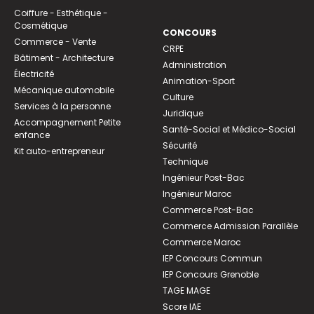
Coiffure - Esthétique -
Cosmétique
CONCOURS
Commerce - Vente
CRPE
Bâtiment - Architecture
Administration
Électricité
Animation-Sport
Mécanique automobile
Culture
Services à la personne
Juridique
Accompagnement Petite
Santé-Social et Médico-Social
enfance
Sécurité
Kit auto-entrepreneur
Technique
Ingénieur Post-Bac
Ingénieur Maroc
Commerce Post-Bac
Commerce Admission Parallèle
Commerce Maroc
IEP Concours Commun
IEP Concours Grenoble
TAGE MAGE
Score IAE