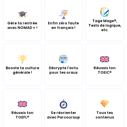
Tage Mage®,
Gère ta rentrée
Enfin zéro faute
Tests de logique,
avec NOMAD + !
en français !
etc.
Booste ta culture
Décrypte l'actu
Réussis ton
générale !
pour tes oraux
TOEIC®
Réussis ton
Se réorienter
Tous tes
TOEFL®
avec Parcoursup
contenus