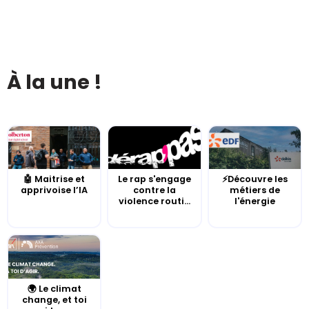
À la une !
🤖 Maitrise et
Le rap s'engage
⚡Découvre les
apprivoise l’IA
contre la
métiers de
violence routi...
l'énergie
🌍 Le climat
change, et toi