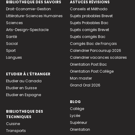
BIBLIOTHEQUE DES SAVOIRS
ASTUCES RÉVISIONS
Droit-Economie-Gestion
Conseils et Méthodo
Littérature-Sciences Humaines
Sujets probables Brevet
Sciences
Sujets Probables Bac
Arts-Design-Spectacle
Sujets corrigés Brevet
Santé
Sujets corrigés Bac
Social
Corrigés Bac de Français
Sport
Calendrier Parcoursup 2026
Langues
Calendrier vacances scolaires
Orientation Post Bac
Orientation Post Collège
ETUDIER À L’ÉTRANGER
Mon master
Etudier au Canada
Grand Oral 2026
Etudier en Suisse
Etudier en Espagne
BLOG
Collège
BIBLIOTHEQUE DES
Lycée
TECHNIQUES
Supérieur
Cuisine
Orientation
Transports