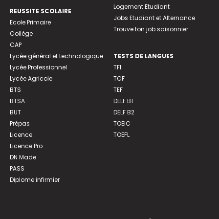
Logement Etudiant
REUSSITE SCOLAIRE
Jobs Etudiant et Alternance
Ecole Primaire
Trouve ton job saisonnier
Collège
CAP
Lycée général et technologique
TESTS DE LANGUES
Lycée Professionnel
TFI
Lycée Agricole
TCF
BTS
TEF
BTSA
DELF B1
BUT
DELF B2
Prépas
TOEIC
Licence
TOEFL
Licence Pro
DN Made
PASS
Diplome infirmier