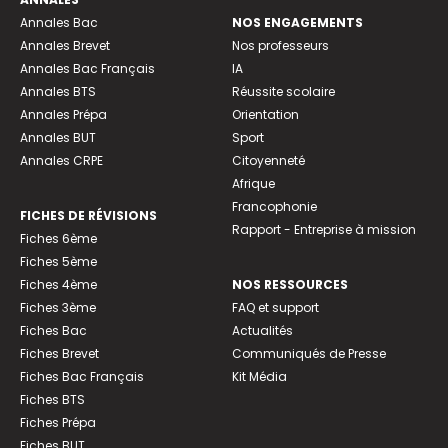
Annales Bac
NOS ENGAGEMENTS
Annales Brevet
Nos professeurs
Annales Bac Français
IA
Annales BTS
Réussite scolaire
Annales Prépa
Orientation
Annales BUT
Sport
Annales CRPE
Citoyenneté
Afrique
Francophonie
FICHES DE RÉVISIONS
Rapport - Entreprise à mission
Fiches 6ème
Fiches 5ème
Fiches 4ème
NOS RESSOURCES
Fiches 3ème
FAQ et support
Fiches Bac
Actualités
Fiches Brevet
Communiqués de Presse
Fiches Bac Français
Kit Média
Fiches BTS
Fiches Prépa
Fiches BUT