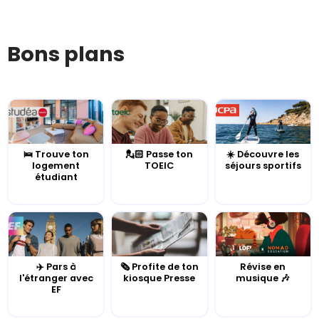
Bons plans
🛌 Trouve ton
💂🏻 Passe ton
☀️ Découvre les
logement
TOEIC
séjours sportifs
étudiant
✈️ Pars à
🗞️ Profite de ton
Révise en
l'étranger avec
kiosque Presse
musique 🎶
EF