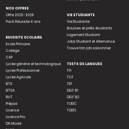
NOS OFFRES
Offre 2025-2026
VIE ETUDIANTE
Pack Réussite 4 ans
Vie Etudiante
Bourses et prêts étudiants
Logement Etudiant
REUSSITE SCOLAIRE
Jobs Etudiant et Alternance
Ecole Primaire
Trouve ton job saisonnier
Collège
CAP
Lycée général et technologique
TESTS DE LANGUES
Lycée Professionnel
TFI
Lycée Agricole
TCF
BTS
TEF
BTSA
DELF B1
BUT
DELF B2
Prépas
TOEIC
Licence
TOEFL
Licence Pro
DN Made