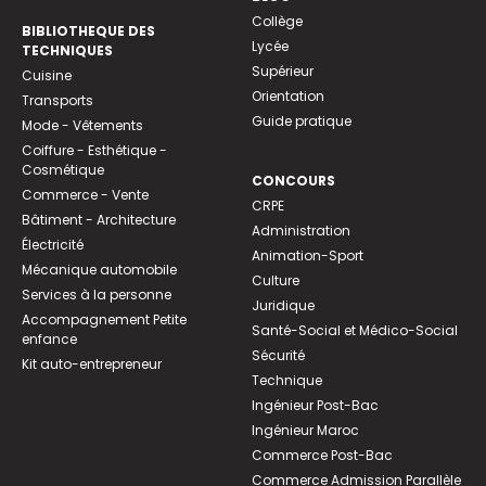
Collège
BIBLIOTHEQUE DES
Lycée
TECHNIQUES
Supérieur
Cuisine
Orientation
Transports
Guide pratique
Mode - Vêtements
Coiffure - Esthétique -
Cosmétique
CONCOURS
Commerce - Vente
CRPE
Bâtiment - Architecture
Administration
Électricité
Animation-Sport
Mécanique automobile
Culture
Services à la personne
Juridique
Accompagnement Petite
Santé-Social et Médico-Social
enfance
Sécurité
Kit auto-entrepreneur
Technique
Ingénieur Post-Bac
Ingénieur Maroc
Commerce Post-Bac
Commerce Admission Parallèle