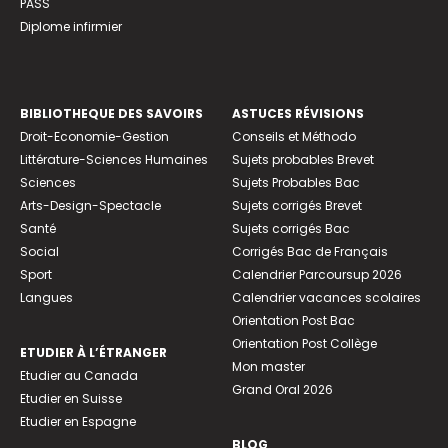
PASS
Diplome infirmier
BIBLIOTHEQUE DES SAVOIRS
ASTUCES RÉVISIONS
Droit-Economie-Gestion
Conseils et Méthodo
Littérature-Sciences Humaines
Sujets probables Brevet
Sciences
Sujets Probables Bac
Arts-Design-Spectacle
Sujets corrigés Brevet
Santé
Sujets corrigés Bac
Social
Corrigés Bac de Français
Sport
Calendrier Parcoursup 2026
Langues
Calendrier vacances scolaires
Orientation Post Bac
Orientation Post Collège
ETUDIER À L’ÉTRANGER
Mon master
Etudier au Canada
Grand Oral 2026
Etudier en Suisse
Etudier en Espagne
BLOG