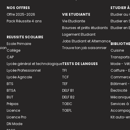
NOS OFFRES
ETUDIER À
Offre 2025-2026
VIE ETUDIANTE
Etudier a
Pack Réussite 4 ans
Vie Etudiante
Etudier en 
Bourses et prêts étudiants
Etudier en
Logement Etudiant
REUSSITE SCOLAIRE
Jobs Etudiant et Alternance
Ecole Primaire
BIBLIOTH
sion
Trouve ton job saisonnier
Collège
Cuisine
CAP
Transports
Lycée général et technologique
TESTS DE LANGUES
Mode - Vê
Lycée Professionnel
TFI
Coiffure -
Lycée Agricole
TCF
Commerce 
BTS
TEF
Bâtiment -
BTSA
DELF B1
Électricité
BUT
DELF B2
Mécanique
Prépas
TOEIC
Services à
Licence
TOEFL
Accompagn
Licence Pro
Kit auto-e
DN Made