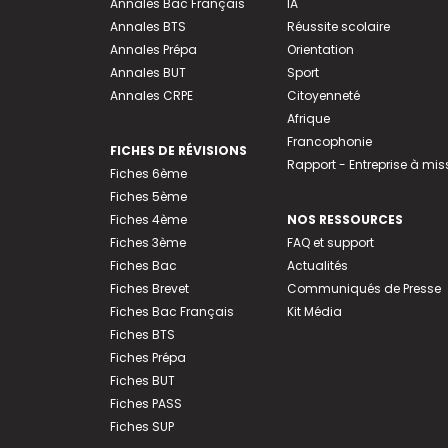
Annales Bac Français
IA
Annales BTS
Réussite scolaire
Annales Prépa
Orientation
Annales BUT
Sport
Annales CRPE
Citoyenneté
Afrique
Francophonie
FICHES DE RÉVISIONS
Rapport - Entreprise à mis
Fiches 6ème
Fiches 5ème
Fiches 4ème
NOS RESSOURCES
Fiches 3ème
FAQ et support
Fiches Bac
Actualités
Fiches Brevet
Communiqués de Presse
Fiches Bac Français
Kit Média
Fiches BTS
Fiches Prépa
Fiches BUT
Fiches PASS
Fiches SUP