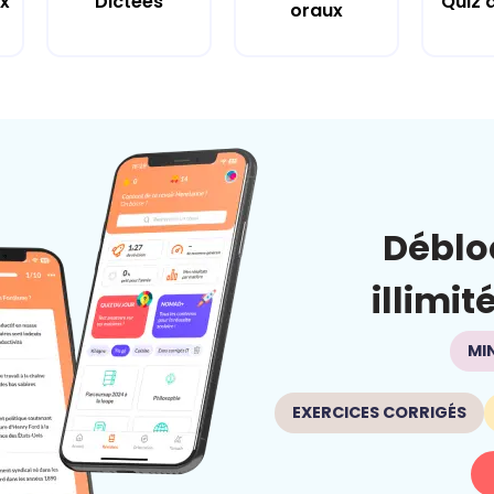
x
Dictées
Quiz 
oraux
Déblo
illimit
MI
EXERCICES CORRIGÉS