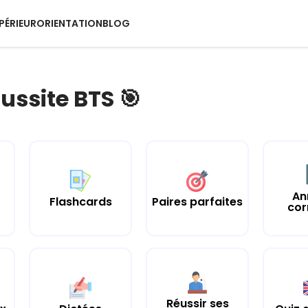
PÉRIEUR
ORIENTATION
BLOG
ussite BTS 🎯
An
Flashcards
Paires parfaites
cor
Réussir ses