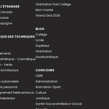
Orientation Post Collège
 L’ÉTRANGER
Mon master
u Canada
Grand Oral 2026
Suisse
 Espagne
BLOG
Collège
EQUE DES TECHNIQUES
Lycée
Supérieur
Orientation
tements
Guide pratique
 Esthétique - Cosmétique
- Vente
 Architecture
CONCOURS
CRPE
 automobile
Administration
 la personne
Animation-Sport
ement Petite enfance
Culture
ntrepreneur
Juridique
Santé-Social et Médico-Social