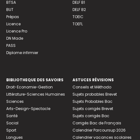
BTSA
DELF B1
BUT
DELF B2
Prépas
TOEIC
Licence
TOEFL
Licence Pro
DN Made
PASS
Diplome infirmier
BIBLIOTHEQUE DES SAVOIRS
ASTUCES RÉVISIONS
Droit-Economie-Gestion
Conseils et Méthodo
Littérature-Sciences Humaines
Sujets probables Brevet
Sciences
Sujets Probables Bac
Arts-Design-Spectacle
Sujets corrigés Brevet
Santé
Sujets corrigés Bac
Social
Corrigés Bac de Français
Sport
Calendrier Parcoursup 2026
Langues
Calendrier vacances scolaires