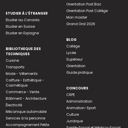
Orientation Post Bac
Orientation Post Collège
ETUDIER À L’ÉTRANGER
Mon master
Etudier au Canada
Grand Oral 2026
Etudier en Suisse
Etudier en Espagne
BLOG
Collège
BIBLIOTHEQUE DES
Lycée
TECHNIQUES
Supérieur
Cuisine
Orientation
Transports
Guide pratique
Mode - Vêtements
Coiffure - Esthétique -
Cosmétique
CONCOURS
Commerce - Vente
CRPE
Bâtiment - Architecture
Administration
Électricité
Animation-Sport
Mécanique automobile
Culture
Services à la personne
Juridique
Accompagnement Petite
Santé-Social et Médico-Social