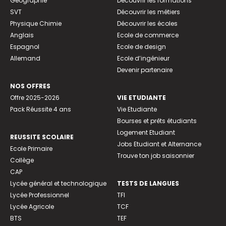
Géographie
Découvrir les formations
SVT
Découvrir les métiers
Physique Chimie
Découvrir les écoles
Anglais
Ecole de commerce
Espagnol
Ecole de design
Allemand
Ecole d’ingénieur
Devenir partenaire
NOS OFFRES
Offre 2025-2026
VIE ETUDIANTE
Pack Réussite 4 ans
Vie Etudiante
Bourses et prêts étudiants
Logement Etudiant
REUSSITE SCOLAIRE
Jobs Etudiant et Alternance
Ecole Primaire
Trouve ton job saisonnier
Collège
CAP
Lycée général et technologique
TESTS DE LANGUES
Lycée Professionnel
TFI
Lycée Agricole
TCF
BTS
TEF