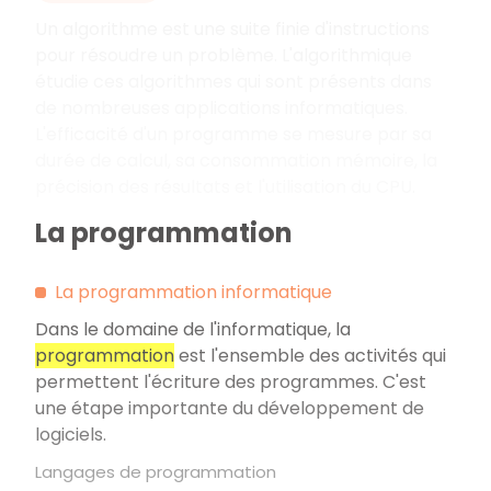
Un algorithme est une suite finie d'instructions
pour résoudre un problème. L'algorithmique
étudie ces algorithmes qui sont présents dans
de nombreuses applications informatiques.
L'efficacité d'un programme se mesure par sa
durée de calcul, sa consommation mémoire, la
précision des résultats et l'utilisation du CPU.
La programmation
La programmation informatique
Dans le domaine de l'informatique, la
programmation
est l'ensemble des activités qui
permettent l'écriture des programmes. C'est
une étape importante du développement de
logiciels.
Langages de programmation