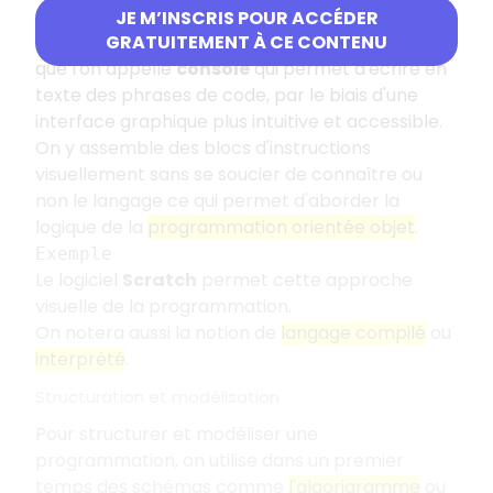
Écrire un programme se dit
« coder »
. Pour cela, il
JE M’INSCRIS POUR ACCÉDER
faut maîtriser un langage en utilisant un logiciel
GRATUITEMENT À CE CONTENU
que l'on appelle
console
qui permet d'écrire en
texte des phrases de code, par le biais d'une
interface graphique plus intuitive et accessible.
On y assemble des blocs d'instructions
visuellement sans se soucier de connaître ou
non le langage ce qui permet d'aborder la
logique de la
programmation orientée objet
.
Exemple
Le logiciel
Scratch
permet cette approche
visuelle de la programmation.
On notera aussi la notion de
langage compilé
ou
interprété
.
Structuration et modélisation
Pour structurer et modéliser une
programmation, on utilise dans un premier
temps des schémas comme
l'algorigramme
ou