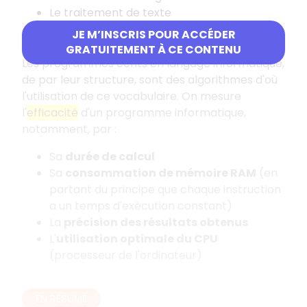
Le traitement de texte
JE M’INSCRIS POUR ACCÉDER
Efficacité des programmes informatiques
GRATUITEMENT À CE CONTENU
Les programmes écrits en langage informatique,
de par leur structure, sont des algorithmes d'où
l'utilisation de ce vocabulaire. On mesure
l'
efficacité
d'un programme informatique,
notamment, par :
Sa
durée de calcul
Sa
consommation de mémoire RAM
(en
partant du principe que chaque instruction
a un temps d'exécution constant)
La
précision des résultats obtenus
L'
utilisation optimale du CPU
(processeur de l'ordinateur)
EN RÉSUMÉ