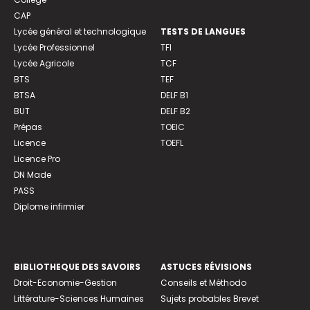
CAP
Lycée général et technologique
TESTS DE LANGUES
Lycée Professionnel
TFI
Lycée Agricole
TCF
BTS
TEF
BTSA
DELF B1
BUT
DELF B2
Prépas
TOEIC
Licence
TOEFL
Licence Pro
DN Made
PASS
Diplome infirmier
BIBLIOTHEQUE DES SAVOIRS
ASTUCES RÉVISIONS
Droit-Economie-Gestion
Conseils et Méthodo
Littérature-Sciences Humaines
Sujets probables Brevet