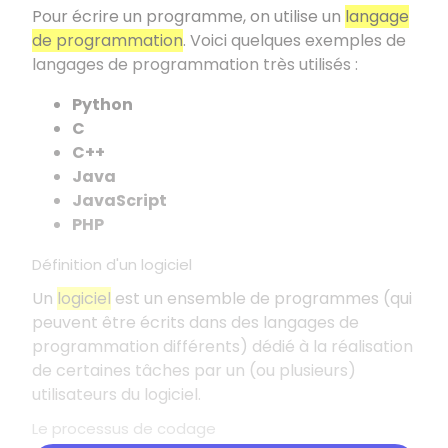
Pour écrire un programme, on utilise un
langage
de programmation
. Voici quelques exemples de
langages de programmation très utilisés :
Python
C
C++
Java
JavaScript
PHP
Définition d'un logiciel
Un
logiciel
est un ensemble de programmes (qui
peuvent être écrits dans des langages de
programmation différents) dédié à la réalisation
de certaines tâches par un (ou plusieurs)
utilisateurs du logiciel.
Le processus de codage