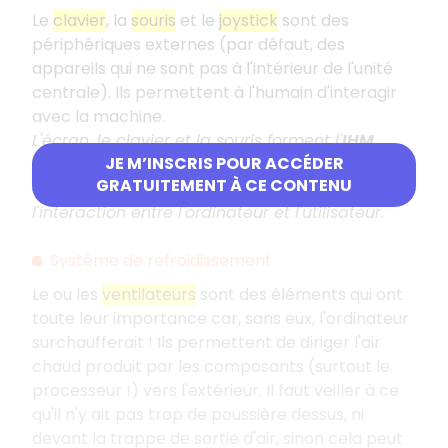
Le
clavier
, la
souris
et le
joystick
sont des
périphériques externes (par défaut, des
appareils qui ne sont pas à l'intérieur de l'unité
centrale). Ils permettent à l'humain d'interagir
avec la machine.
L'écran, le clavier et la souris forment l'
IHM
,
JE M’INSCRIS POUR ACCÉDER
interface homme-machine
, de base d'un
GRATUITEMENT À CE CONTENU
ordinateur. Ce sont les éléments nécessaires à
l'interaction entre l'ordinateur et l'utilisateur.
Système de refroidissement
Le ou les
ventilateurs
sont des éléments qui ont
toute leur importance car, sans eux, l'ordinateur
surchaufferait ! Ils permettent de diriger l'air
chaud produit par les composants (surtout le
processeur !) vers l'extérieur. Il faut veiller à ce
qu'il n'y ait pas trop de poussière dessus, ni
devant la trappe de sortie d'air, sinon cela peut