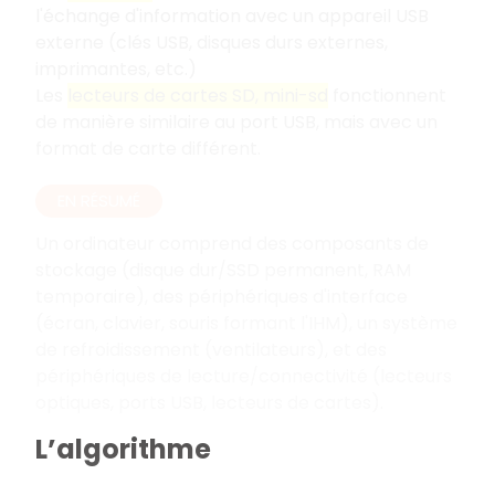
l'échange d'information avec un appareil USB
externe (clés USB, disques durs externes,
imprimantes, etc.)
Les
lecteurs de cartes SD, mini-sd
fonctionnent
de manière similaire au port USB, mais avec un
format de carte différent.
EN RÉSUMÉ
Un ordinateur comprend des composants de
stockage (disque dur/SSD permanent, RAM
temporaire), des périphériques d'interface
(écran, clavier, souris formant l'IHM), un système
de refroidissement (ventilateurs), et des
périphériques de lecture/connectivité (lecteurs
optiques, ports USB, lecteurs de cartes).
L’algorithme