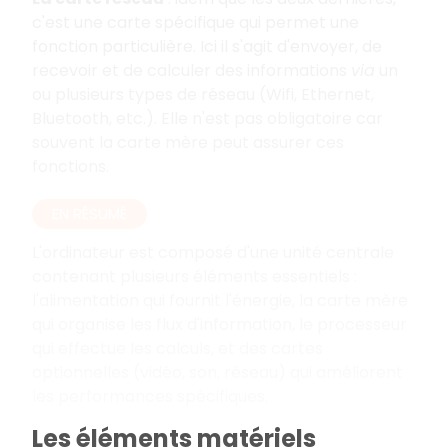
c'est une carte spécifique qui permet une
fonction particulière. Ici il s'agit d'envoyer, de
recevoir et de calculer des informations
via
un
ou plusieurs types de réseau (Wifi, Ethernet,
Bluetooth, etc.). Elle n'est pas obligatoire car
souvent la carte mère peut assurer ces
fonctions.
EN RÉSUMÉ
L'ordinateur est composé d'une unité centrale
contenant plusieurs éléments essentiels :
l'alimentation qui fournit l'énergie, la carte mère
qui organise les flux d'information, le processeur
qui effectue les calculs, et des cartes
optionnelles (vidéo, son, réseau) qui améliorent
les performances spécifiques.
Les éléments matériels