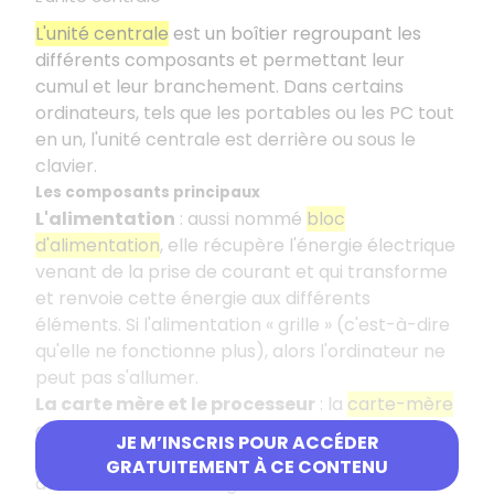
L'unité centrale
est un boîtier regroupant les
différents composants et permettant leur
cumul et leur branchement. Dans certains
ordinateurs, tels que les portables ou les PC tout
en un, l'unité centrale est derrière ou sous le
clavier.
Les composants principaux
L'alimentation
: aussi nommé
bloc
d'alimentation
, elle récupère l'énergie électrique
venant de la prise de courant et qui transforme
et renvoie cette énergie aux différents
éléments. Si l'alimentation « grille » (c'est-à-dire
qu'elle ne fonctionne plus), alors l'ordinateur ne
peut pas s'allumer.
La carte mère et le processeur
: la
carte-mère
accueille les différentes cartes et autres
JE M’INSCRIS POUR ACCÉDER
composants du PC, qui sont soudés ou clipsés
GRATUITEMENT À CE CONTENU
dessus. Elle va aussi organiser le flux