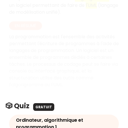
un logiciel permettant de faire de
l'UML
(langage
de modélisation unifié).
EN RÉSUMÉ
La programmation est l'ensemble des activités
permettant l'écriture de programmes à l'aide de
langages de programmation. Un logiciel est un
ensemble de programmes dédiés à certaines
tâches. Le processus de codage peut se faire via
console ou interface graphique, et la
structuration utilise des outils comme
l'algorigramme ou l'UML.
🎲 Quiz
GRATUIT
Ordinateur, algorithmique et
programmation 1