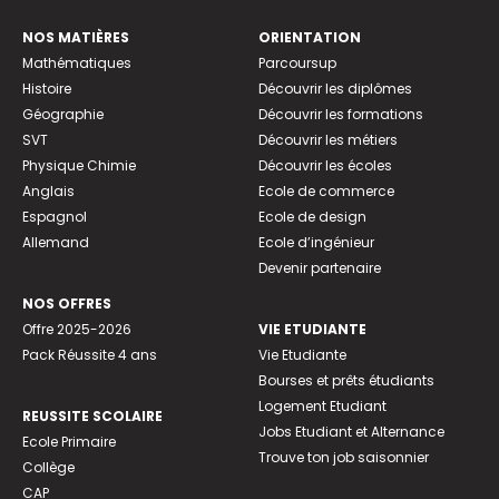
NOS MATIÈRES
ORIENTATION
Mathématiques
Parcoursup
Histoire
Découvrir les diplômes
Géographie
Découvrir les formations
SVT
Découvrir les métiers
Physique Chimie
Découvrir les écoles
Anglais
Ecole de commerce
Espagnol
Ecole de design
Allemand
Ecole d’ingénieur
Devenir partenaire
NOS OFFRES
Offre 2025-2026
VIE ETUDIANTE
Pack Réussite 4 ans
Vie Etudiante
Bourses et prêts étudiants
Logement Etudiant
REUSSITE SCOLAIRE
Jobs Etudiant et Alternance
Ecole Primaire
Trouve ton job saisonnier
Collège
CAP