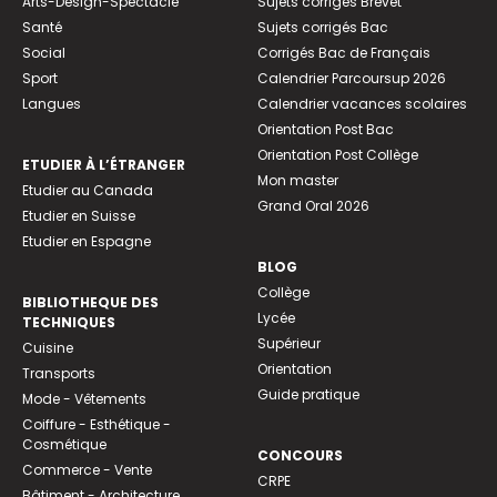
Arts-Design-Spectacle
Sujets corrigés Brevet
Santé
Sujets corrigés Bac
Social
Corrigés Bac de Français
Sport
Calendrier Parcoursup 2026
Langues
Calendrier vacances scolaires
Orientation Post Bac
Orientation Post Collège
ETUDIER À L’ÉTRANGER
Mon master
Etudier au Canada
Grand Oral 2026
Etudier en Suisse
Etudier en Espagne
BLOG
Collège
BIBLIOTHEQUE DES
Lycée
TECHNIQUES
Supérieur
Cuisine
Orientation
Transports
Guide pratique
Mode - Vêtements
Coiffure - Esthétique -
Cosmétique
CONCOURS
Commerce - Vente
CRPE
Bâtiment - Architecture