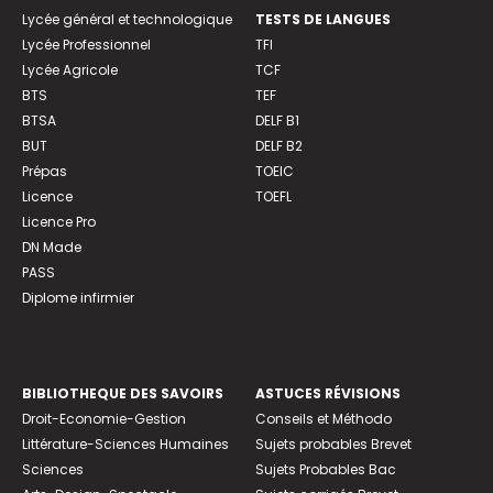
Lycée général et technologique
TESTS DE LANGUES
Lycée Professionnel
TFI
Lycée Agricole
TCF
BTS
TEF
BTSA
DELF B1
BUT
DELF B2
Prépas
TOEIC
Licence
TOEFL
Licence Pro
DN Made
PASS
Diplome infirmier
BIBLIOTHEQUE DES SAVOIRS
ASTUCES RÉVISIONS
Droit-Economie-Gestion
Conseils et Méthodo
Littérature-Sciences Humaines
Sujets probables Brevet
Sciences
Sujets Probables Bac