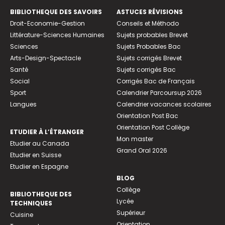
BIBLIOTHEQUE DES SAVOIRS
ASTUCES RÉVISIONS
Droit-Economie-Gestion
Conseils et Méthodo
Littérature-Sciences Humaines
Sujets probables Brevet
Sciences
Sujets Probables Bac
Arts-Design-Spectacle
Sujets corrigés Brevet
Santé
Sujets corrigés Bac
Social
Corrigés Bac de Français
Sport
Calendrier Parcoursup 2026
Langues
Calendrier vacances scolaires
Orientation Post Bac
Orientation Post Collège
ETUDIER À L’ÉTRANGER
Mon master
Etudier au Canada
Grand Oral 2026
Etudier en Suisse
Etudier en Espagne
BLOG
Collège
BIBLIOTHEQUE DES
Lycée
TECHNIQUES
Supérieur
Cuisine
Orientation