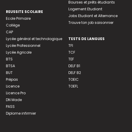
Bourses et prêts étudiants
Logement Etudiant
REUSSITE SCOLAIRE
Jobs Etudiant et Alternance
Ecole Primaire
Trouve ton job saisonnier
Collège
CAP
Lycée général et technologique
TESTS DE LANGUES
Lycée Professionnel
TFI
Lycée Agricole
TCF
BTS
TEF
BTSA
DELF B1
BUT
DELF B2
Prépas
TOEIC
Licence
TOEFL
Licence Pro
DN Made
PASS
Diplome infirmier