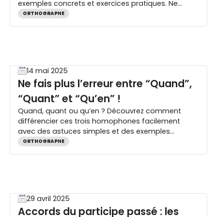
exemples concrets et exercices pratiques. Ne
faites plus l’erreur !
ORTHOGRAPHE
14 mai 2025
Ne fais plus l’erreur entre “Quand”,
“Quant” et “Qu’en” !
Quand, quant ou qu’en ? Découvrez comment
différencier ces trois homophones facilement
avec des astuces simples et des exemples
concrets.
ORTHOGRAPHE
29 avril 2025
Accords du participe passé : les