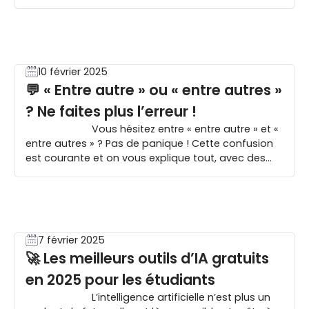
s’en sortir sans trop pleurer 💸 !). On te dit tout ! 📌
L’alternance, c’est quoi déjà ? L’alternance, c’est le
combo parfait entre […]
10 février 2025
💬 « Entre autre » ou « entre autres »
? Ne faites plus l’erreur !
Vous hésitez entre « entre autre » et «
entre autres » ? Pas de panique ! Cette confusion
est courante et on vous explique tout, avec des
astuces infaillibles pour ne plus jamais vous
tromper. 🚀 La règle en un clin […]
7 février 2025
🚀 Les meilleurs outils d’IA gratuits
en 2025 pour les étudiants
L’intelligence artificielle n’est plus un