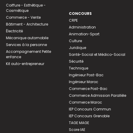
Coiffure - Esthétique -
Cosmétique
CONCOURS
Commerce - Vente
CRPE
Bâtiment - Architecture
Administration
Électricité
Animation-Sport
Mécanique automobile
Culture
Services à la personne
Juridique
Accompagnement Petite
Santé-Social et Médico-Social
enfance
Sécurité
Kit auto-entrepreneur
Technique
Ingénieur Post-Bac
Ingénieur Maroc
Commerce Post-Bac
Commerce Admission Parallèle
Commerce Maroc
IEP Concours Commun
IEP Concours Grenoble
TAGE MAGE
Score IAE