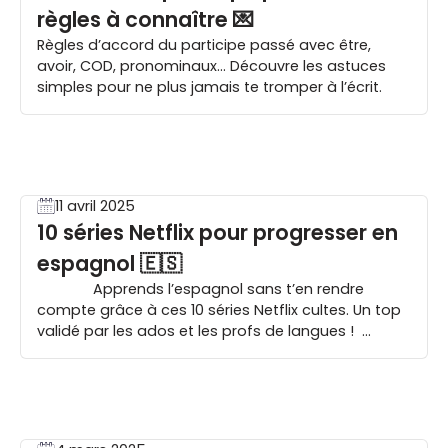
règles à connaître 💌
Règles d’accord du participe passé avec être,
avoir, COD, pronominaux… Découvre les astuces
simples pour ne plus jamais te tromper à l’écrit.
11 avril 2025
10 séries Netflix pour progresser en
espagnol 🇪🇸
Apprends l’espagnol sans t’en rendre
compte grâce à ces 10 séries Netflix cultes. Un top
validé par les ados et les profs de langues !
Introduction Apprendre l’espagnol, c’est souvent
synonyme de verbes irréguliers et d’accords
chelou. Mais si on te disait que tu peux progresser
sans […]