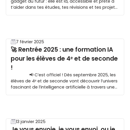
gadget du futur : elle est là, accessible et prête à
t’aider dans tes études, tes révisions et tes projets
! Que tu sois lycéen, étudiant ou en alternance, les
outils d’IA gratuits peuvent t’aider à rédiger tes […]
7 février 2025
🚀 Rentrée 2025 : une formation IA
pour les élèves de 4ᵉ et de seconde
!
📢 C’est officiel ! Dès septembre 2025, les
élèves de 4ᵉ et de seconde vont découvrir l’univers
fascinant de l’intelligence artificielle à travers une
formation inédite ! Une initiative ambitieuse qui
marque un tournant dans l’éducation et prépare
les collégiens et lycéens aux métiers de demain. 💡
[…]
13 janvier 2025
Je vous envoie, je vous envoi, ou je