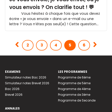
vous envois ? On clarifie tout ! 💬
Vous hésitez à chaque fois que vous devez
écrire « je vous envoie » dans un e-mail ou une
lettre ? Vous n’êtes pas seul(e) ! Cette question
est un classique des confusions orthographiques.
Mais rassurez-vous, on vous explique tout, pas à
pas, pour que vous ne doutiez plus […]
2
3
4
5
6
EXAMENS
LES PROGRAMMES
Simulateur notes Bac 2026
Programme de 6ème
Simulateur notes Brevet 2026
Programme de 5ème
Bac 2026
Programme de 4ème
Brevet 2026
Programme de 3ème
Programme de Seconde
ANNALES