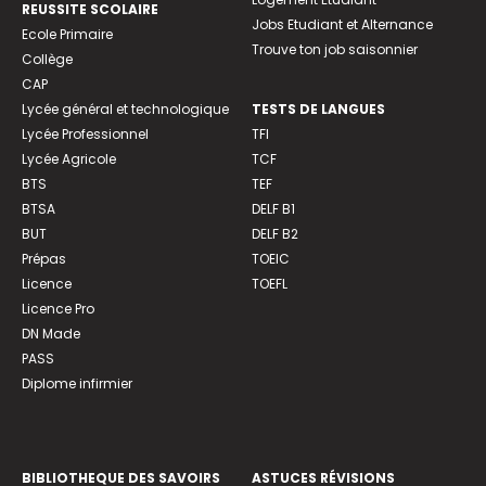
REUSSITE SCOLAIRE
Jobs Etudiant et Alternance
Ecole Primaire
Trouve ton job saisonnier
Collège
CAP
Lycée général et technologique
TESTS DE LANGUES
Lycée Professionnel
TFI
Lycée Agricole
TCF
BTS
TEF
BTSA
DELF B1
BUT
DELF B2
Prépas
TOEIC
Licence
TOEFL
Licence Pro
DN Made
PASS
Diplome infirmier
BIBLIOTHEQUE DES SAVOIRS
ASTUCES RÉVISIONS