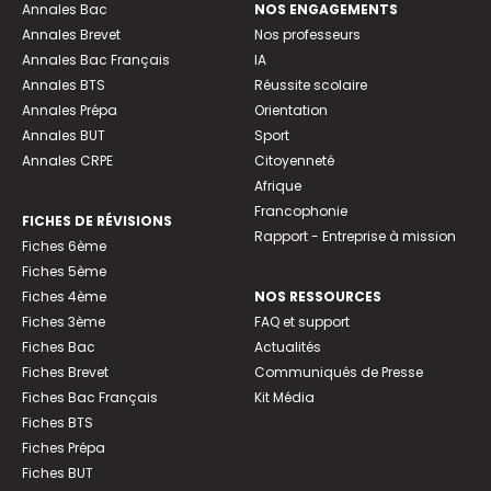
Annales Bac
NOS ENGAGEMENTS
Annales Brevet
Nos professeurs
Annales Bac Français
IA
Annales BTS
Réussite scolaire
Annales Prépa
Orientation
Annales BUT
Sport
Annales CRPE
Citoyenneté
Afrique
Francophonie
FICHES DE RÉVISIONS
Rapport - Entreprise à mission
Fiches 6ème
Fiches 5ème
Fiches 4ème
NOS RESSOURCES
Fiches 3ème
FAQ et support
Fiches Bac
Actualités
Fiches Brevet
Communiqués de Presse
Fiches Bac Français
Kit Média
Fiches BTS
Fiches Prépa
Fiches BUT