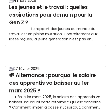
4 mars 2025
Les jeunes et le travail : quelles
aspirations pour demain pour la
Gen Z ?
Le rapport des jeunes au monde du
travail est en pleine mutation. Contrairement aux
idées reçues, la jeune génération n’est pas en
conflit avec le travail, mais elle en redéfinit les
codes. C’est ce que révèle le Baromètre Jeunes et
le Travail, une enquête […]
27 février 2025
💸 Alternance : pourquoi le salaire
des apprentis va baisser au 1er
mars 2025 ?
Dès le 1er mars 2025, le salaire des apprentis va
baisser. Pourquoi cette réforme ? Qui est concerné
? Comment limiter la casse ? Et surtout, comment