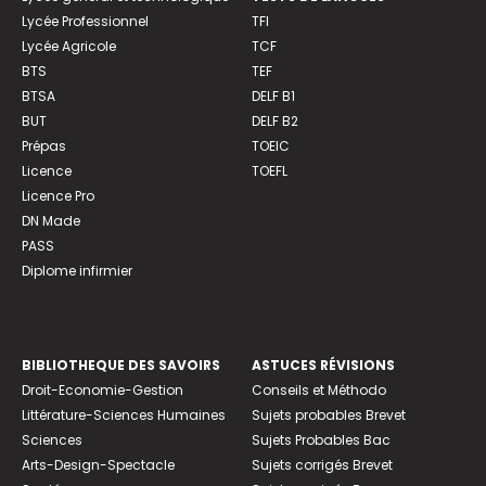
Lycée Professionnel
TFI
Lycée Agricole
TCF
BTS
TEF
BTSA
DELF B1
BUT
DELF B2
Prépas
TOEIC
Licence
TOEFL
Licence Pro
DN Made
PASS
Diplome infirmier
BIBLIOTHEQUE DES SAVOIRS
ASTUCES RÉVISIONS
Droit-Economie-Gestion
Conseils et Méthodo
Littérature-Sciences Humaines
Sujets probables Brevet
Sciences
Sujets Probables Bac
Arts-Design-Spectacle
Sujets corrigés Brevet