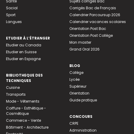
Santé
Sujets corrigés Bac
Social
Corrigés Bac de Français
Sport
Calendrier Parcoursup 2026
Langues
Calendrier vacances scolaires
Orientation Post Bac
Orientation Post Collège
ETUDIER À L’ÉTRANGER
Mon master
Etudier au Canada
Grand Oral 2026
Etudier en Suisse
Etudier en Espagne
BLOG
Collège
BIBLIOTHEQUE DES
Lycée
TECHNIQUES
Supérieur
Cuisine
Orientation
Transports
Guide pratique
Mode - Vêtements
Coiffure - Esthétique -
Cosmétique
CONCOURS
Commerce - Vente
CRPE
Bâtiment - Architecture
Administration