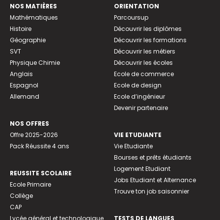
NOS MATIÈRES
ORIENTATION
Mathématiques
Parcoursup
Histoire
Découvrir les diplômes
Géographie
Découvrir les formations
SVT
Découvrir les métiers
Physique Chimie
Découvrir les écoles
Anglais
Ecole de commerce
Espagnol
Ecole de design
Allemand
Ecole d’ingénieur
Devenir partenaire
NOS OFFRES
Offre 2025-2026
VIE ETUDIANTE
Pack Réussite 4 ans
Vie Etudiante
Bourses et prêts étudiants
Logement Etudiant
REUSSITE SCOLAIRE
Jobs Etudiant et Alternance
Ecole Primaire
Trouve ton job saisonnier
Collège
CAP
Lycée général et technologique
TESTS DE LANGUES