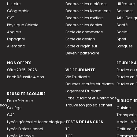
Histoire
Découvrir les diplômes
Littératur
Géographie
Découvrir les formations
Sciences
SVT
Découvrir les métiers
Arts-Desig
Physique Chimie
Découvrir les écoles
Santé
Anglais
Ecole de commerce
Social
Espagnol
Ecole de design
Sport
Allemand
Ecole d’ingénieur
Langues
Devenir partenaire
NOS OFFRES
ETUDIER À
Offre 2025-2026
VIE ETUDIANTE
Etudier a
Pack Réussite 4 ans
Vie Etudiante
Etudier en 
Bourses et prêts étudiants
Etudier en
Logement Etudiant
REUSSITE SCOLAIRE
Jobs Etudiant et Alternance
Ecole Primaire
BIBLIOTH
sion
Trouve ton job saisonnier
Collège
Cuisine
CAP
Transports
Lycée général et technologique
TESTS DE LANGUES
Mode - Vê
Lycée Professionnel
TFI
Coiffure -
Lycée Agricole
TCF
Commerce 