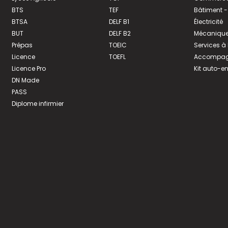
BTS
TEF
Bâtiment -
BTSA
DELF B1
Électricité
BUT
DELF B2
Mécanique
Prépas
TOEIC
Services à
Licence
TOEFL
Accompagn
Licence Pro
Kit auto-e
DN Made
PASS
Diplome infirmier