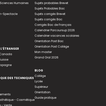
e-Sciences Humaines
Sujets probables Brevet
Sujets Probables Bac
n-Spectacle
Sujets corrigés Brevet
Sujets corrigés Bac
Corrigés Bac de Français
Calendrier Parcoursup 2026
Calendrier vacances scolaires
Orientation Post Bac
Orientation Post Collège
 L’ÉTRANGER
Mon master
u Canada
Grand Oral 2026
Suisse
 Espagne
BLOG
Collège
EQUE DES TECHNIQUES
Lycée
Supérieur
Orientation
tements
Guide pratique
 Esthétique - Cosmétique
- Vente