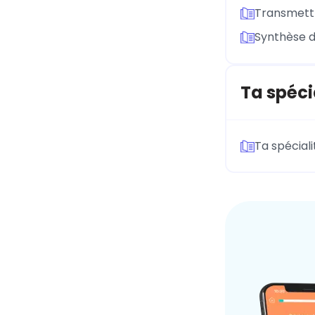
Transmettr
Synthèse d
Ta spéci
Ta spécial