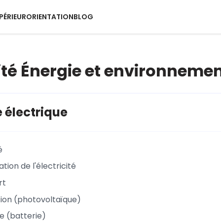
PÉRIEUR
ORIENTATION
BLOG
ité Énergie et environnemen
e électrique
é
tion de l'électricité
rt
tion (photovoltaïque)
e (batterie)