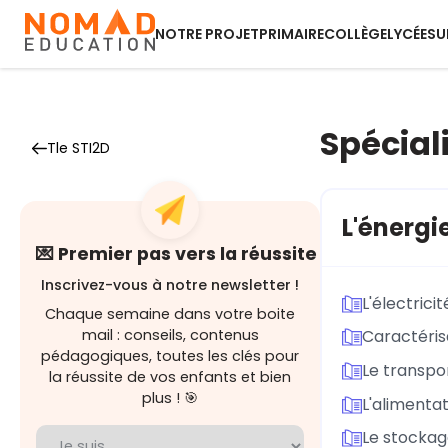
NOTRE PROJET
PRIMAIRE
COLLÈGE
LYCÉE
SU
Spécial
Tle STI2D
L'énergi
💌 Premier pas vers la réussite
Inscrivez-vous à notre newsletter !
L'électricit
Chaque semaine dans votre boite
mail : conseils, contenus
Caractérisa
pédagogiques, toutes les clés pour
Le transpo
la réussite de vos enfants et bien
plus ! 🎯
L'alimenta
Le stockag