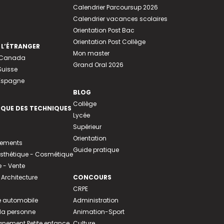
Calendrier Parcoursup 2026
Calendrier vacances scolaires
Orientation Post Bac
Orientation Post Collège
 L’ÉTRANGER
Mon master
u Canada
Grand Oral 2026
Suisse
 Espagne
BLOG
Collège
EQUE DES TECHNIQUES
Lycée
Supérieur
Orientation
tements
Guide pratique
 Esthétique - Cosmétique
- Vente
 Architecture
CONCOURS
CRPE
 automobile
Administration
 la personne
Animation-Sport
ement Petite enfance
Culture