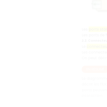
Les
ports sta
Les ports de f
2.2. Connecte
Le
connecteu
Les connecteu
On peut décri
EN RÉSUMÉ
Le diagramme 
décrit les fl
ports peuvent
interaction.