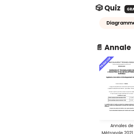
🎲 Quiz
GR
Diagramme 
📄 Annale
PREMIUM
Annales de
Métropole 2021