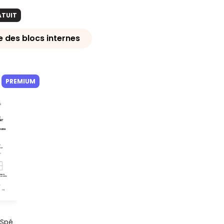
ATUIT
des blocs internes
PREMIUM
 Spé