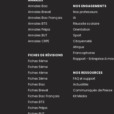
ANNALES
Annales Bac
NOS ENGAGEMENTS
Annales Brevet
Nos professeurs
Annales Bac Français
IA
Annales BTS
Réussite scolaire
Annales Prépa
Orientation
Annales BUT
Sport
Annales CRPE
Citoyenneté
Afrique
Francophonie
FICHES DE RÉVISIONS
Rapport - Entreprise à mis
Fiches 6ème
Fiches 5ème
Fiches 4ème
NOS RESSOURCES
Fiches 3ème
FAQ et support
Fiches Bac
Actualités
Fiches Brevet
Communiqués de Presse
Fiches Bac Français
Kit Média
Fiches BTS
Fiches Prépa
Fiches BUT