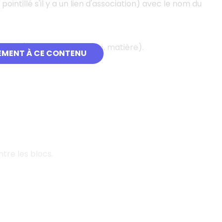
tillé s'il y a un lien d'association) avec le nom du
 blocs (énergie, information, matière).
EMENT À CE CONTENU
tre les blocs.