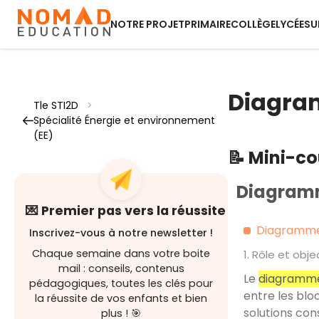
NOTRE PROJET
PRIMAIRE
COLLÈGE
LYCÉE
SU
Diagram
Tle STI2D
>
Spécialité Énergie et environnement
(EE)
📝 Mini-c
Diagramm
💌 Premier pas vers la réussite
Diagramme 
Inscrivez-vous à notre newsletter !
Chaque semaine dans votre boite
1. Rôle et obje
mail : conseils, contenus
Le
diagramme
pédagogiques, toutes les clés pour
entre les bl
la réussite de vos enfants et bien
solutions cons
plus ! 🎯