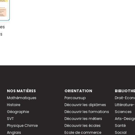
es
es
NOS MATIÈRES
ORIENTATION
BIBLIOTH
Mathématiques
Parcoursup
Droit-Eco
Histoire
Découvrir les diplômes
Littératur
Géographie
Découvrir les formations
Sciences
SVT
Découvrir les métiers
Arts-Desig
Physique Chimie
Découvrir les écoles
Santé
Anglais
Ecole de commerce
Social