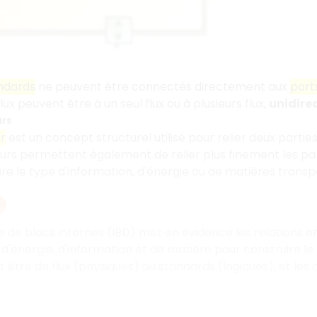
ndards
ne peuvent être connectés directement aux
ports
lux peuvent être à un seul flux ou à plusieurs flux,
unidire
urs
r
est un concept structurel utilisé pour relier deux parties 
rs permettent également de relier plus finement les part
re le type d'information, d'énergie ou de matières trans
de blocs internes (IBD) met en évidence les relations ent
ux d'énergie, d'information et de matière pour construir
 être de flux (physiques) ou standards (logiques), et les