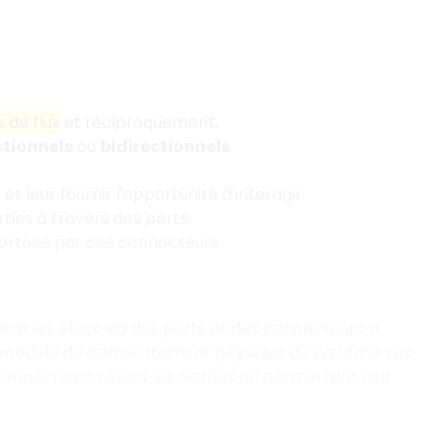
 de flux
et réciproquement.
ctionnels
ou
bidirectionnels
.
et leur fournir l'opportunité d'interagir.
ies à travers des ports.
portées par ces connecteurs.
re les blocs via des ports et des connecteurs. Il
e le modèle de comportement physique du système. Les
 connecteurs relient les parties en permettant leur