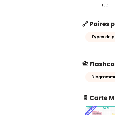
ITEC
🔗 Paires 
Types de p
📇 Flashc
Diagramme 
📄 Carte 
PREMIUM