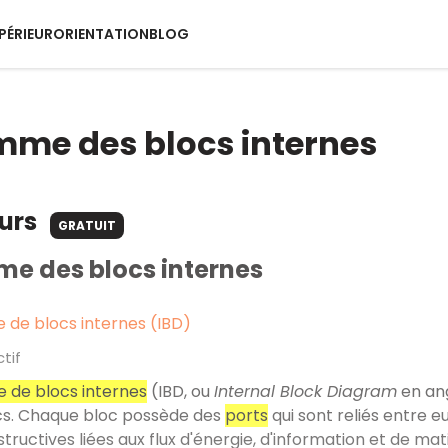
PÉRIEUR
ORIENTATION
BLOG
me des blocs internes
ours
GRATUIT
e des blocs internes
de blocs internes (IBD)
ctif
 de blocs internes
(IBD, ou
Internal Block Diagram
en ang
ocs. Chaque bloc possède des
ports
qui sont reliés entre e
tructives liées aux flux d'énergie, d'information et de mat