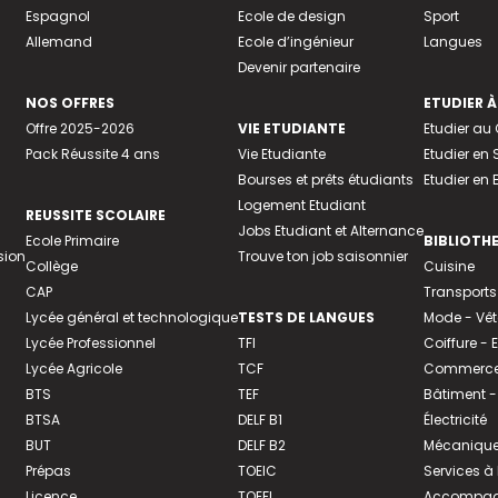
Espagnol
Ecole de design
Sport
Allemand
Ecole d’ingénieur
Langues
Devenir partenaire
NOS OFFRES
ETUDIER À
Offre 2025-2026
VIE ETUDIANTE
Etudier a
Pack Réussite 4 ans
Vie Etudiante
Etudier en 
Bourses et prêts étudiants
Etudier en
Logement Etudiant
REUSSITE SCOLAIRE
Jobs Etudiant et Alternance
Ecole Primaire
BIBLIOTH
sion
Trouve ton job saisonnier
Collège
Cuisine
CAP
Transports
Lycée général et technologique
TESTS DE LANGUES
Mode - Vê
Lycée Professionnel
TFI
Coiffure -
Lycée Agricole
TCF
Commerce 
BTS
TEF
Bâtiment -
BTSA
DELF B1
Électricité
BUT
DELF B2
Mécanique
Prépas
TOEIC
Services à
Licence
TOEFL
Accompagn