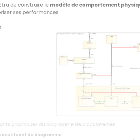
ttra de construire le
modèle de comportement physiq
ériser ses performances.
O
tuants graphiques du diagramme de blocs internes
s constituant du diagramme