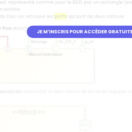
est représenté comme pour le BDD par un rectangle (en poin
 entête.
 du bloc on retrouve les
ports
qui sont de deux natures
 flux
autorisant la circulation de flux physiques entre les
JE M’INSCRIS POUR ACCÉDER GRATUIT
tandards
autorisant la description de services logiques en