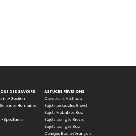
EQUE DES SAVOIRS
ASTUCES RÉVISIONS
nomie-Gestion
Conseils et Méthodo
e-Sciences Humaines
Sujets probables Brevet
Sujets Probables Bac
n-Spectacle
Sujets corrigés Brevet
Sujets corrigés Bac
Corrigés Bac de Français