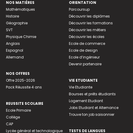
NOS MATIÈRES
ORIENTATION
Mathématiques
Parcoursup
Histoire
Découvrir les diplômes
Géographie
Découvrir les formations
SVT
Découvrir les métiers
Physique Chimie
Découvrir les écoles
Anglais
Ecole de commerce
Espagnol
Ecole de design
Allemand
Ecole d’ingénieur
Devenir partenaire
NOS OFFRES
Offre 2025-2026
VIE ETUDIANTE
Pack Réussite 4 ans
Vie Etudiante
Bourses et prêts étudiants
Logement Etudiant
REUSSITE SCOLAIRE
Jobs Etudiant et Alternance
Ecole Primaire
Trouve ton job saisonnier
Collège
CAP
Lycée général et technologique
TESTS DE LANGUES