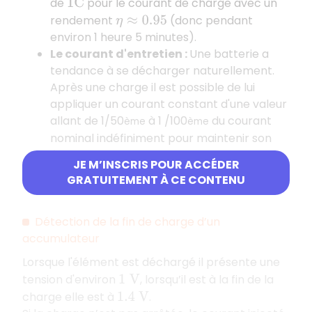
de
pour le courant de charge avec un
1
C
rendement
(donc pendant
η
≈
0.95
environ 1 heure 5 minutes).
Le courant d'entretien :
Une batterie a
tendance à se décharger naturellement.
Après une charge il est possible de lui
appliquer un courant constant d'une valeur
allant de 1/50
à 1 /100
du courant
ème
ème
nominal indéfiniment pour maintenir son
état de charge au maximum afin de
JE M’INSCRIS POUR ACCÉDER
simplement compenser les pertes
GRATUITEMENT À CE CONTENU
naturelles.
Détection de la fin de charge d’un
accumulateur
Lorsque l'élément est déchargé il présente une
tension d'environ
, lorsqu’il est à la fin de la
1
V
charge elle est à
.
1.4
V