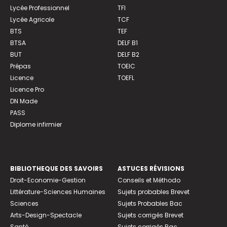
Lycée Professionnel
TFI
Lycée Agricole
TCF
BTS
TEF
BTSA
DELF B1
BUT
DELF B2
Prépas
TOEIC
Licence
TOEFL
Licence Pro
DN Made
PASS
Diplome infirmier
BIBLIOTHEQUE DES SAVOIRS
ASTUCES RÉVISIONS
Droit-Economie-Gestion
Conseils et Méthodo
Littérature-Sciences Humaines
Sujets probables Brevet
Sciences
Sujets Probables Bac
Arts-Design-Spectacle
Sujets corrigés Brevet
Santé
Sujets corrigés Bac