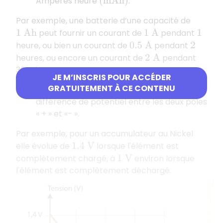
Ampères heure
.
(
m
A
h
)
Par exemple, une batterie d’une capacité de
peut fournir un courant de
pendant
1
A
h
1
A
1
heure, ou bien un courant de
pendant
0.5
A
2
heures, ou encore un courant de
pendant
2
A
30 min...
JE M’INSCRIS POUR ACCÉDER
GRATUITEMENT À CE CONTENU
La tension de l'élément :
c'est la
différence de potentiel entre les deux pôles
«
+
» et «-
».
Par exemple, pour un accumulateur au Nickel
elle évolue de
lorsque l'élément est
1.4
V
complètement chargé, à
environ lorsque
1
V
l'élément est complètement déchargé.