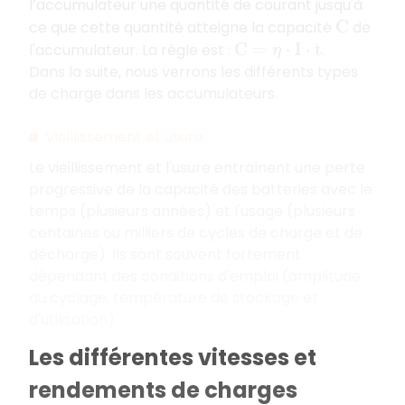
l’accumulateur une quantité de courant jusqu'à
ce que cette quantité atteigne la capacité
de
C
l'accumulateur. La règle est :
.
C
=
η
⋅
I
⋅
t
Dans la suite, nous verrons les différents types
de charge dans les accumulateurs.
Vieillissement et usure
L
e vieillissement et l'usure entraînent une perte
progressive de la capacité des batteries avec le
temps (plusieurs années) et l'usage (plusieurs
centaines ou milliers de cycles de charge et de
décharge). Ils sont souvent fortement
dépendant des conditions d'emploi (amplitude
du cyclage, température de stockage et
d'utilisation).
Les différentes vitesses et
rendements de charges