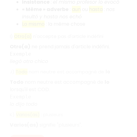
Insistance
:
el mismo profesor lo evocó
« Même » adverbe
:
aun
ou
hasta
:
nos
insultó y hasta nos echó
Lo mismo
: la même chose
I)
Otro(a)
n'accepte pas d'article indéfini
Otro(a)
ne prend jamais d'article indéfini.
Exemple
llegó otro chico
J)
Todo
nom neutre est accompagné de
lo
Todo
nom neutre est accompagné de
lo
lorsqu'il est COD.
Exemple
lo dijo todo
K)
Varios(as)
: plusieurs
Varios(as)
signifie "plusieurs".