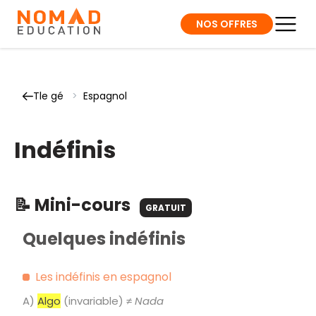
NOS OFFRES
Tle gé
>
Espagnol
Indéfinis
📝 Mini-cours
GRATUIT
Quelques indéfinis
Les indéfinis en espagnol
A)
Algo
(invariable) ≠
Nada