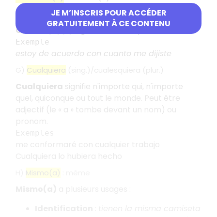
JE M’INSCRIS POUR ACCÉDER
F)
Cuanto(a)(s)
: todo el/la/lo(s) que
GRATUITEMENT À CE CONTENU
Cuanto(a)(s)
signifie "tout ce que".
Exemple
estoy de acuerdo con cuanto me dijiste
G)
Cualquiera
(sing.)/cualesquiera (plur.)
Cualquiera
signifie n'importe qui, n'importe
quel, quiconque ou tout le monde. Peut être
adjectif (le « a » tombe devant un nom) ou
pronom.
Exemples
me conformaré con cualquier trabajo
Cualquiera lo hubiera hecho
H)
Mismo(a)
: même
Mismo(a)
a plusieurs usages :
Identification
:
tienen la misma camiseta