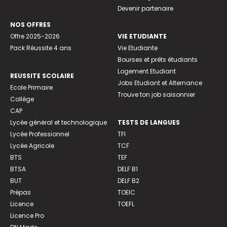
Devenir partenaire
NOS OFFRES
Offre 2025-2026
VIE ETUDIANTE
Pack Réussite 4 ans
Vie Etudiante
Bourses et prêts étudiants
Logement Etudiant
REUSSITE SCOLAIRE
Jobs Etudiant et Alternance
Ecole Primaire
Trouve ton job saisonnier
Collège
CAP
Lycée général et technologique
TESTS DE LANGUES
Lycée Professionnel
TFI
Lycée Agricole
TCF
BTS
TEF
BTSA
DELF B1
BUT
DELF B2
Prépas
TOEIC
Licence
TOEFL
Licence Pro