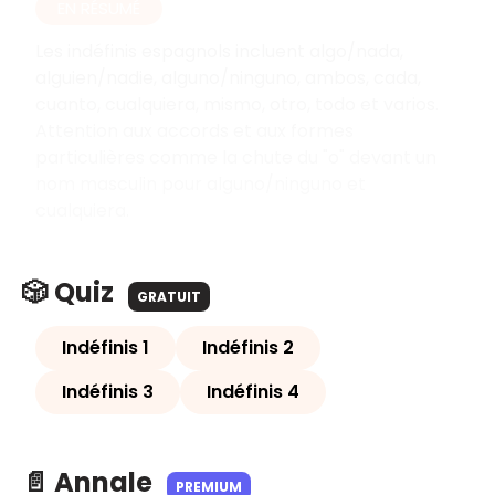
EN RÉSUMÉ
Les indéfinis espagnols incluent algo/nada,
alguien/nadie, alguno/ninguno, ambos, cada,
cuanto, cualquiera, mismo, otro, todo et varios.
Attention aux accords et aux formes
particulières comme la chute du "o" devant un
nom masculin pour alguno/ninguno et
cualquiera.
🎲 Quiz
GRATUIT
Indéfinis 1
Indéfinis 2
Indéfinis 3
Indéfinis 4
📄 Annale
PREMIUM