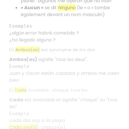
pluriel :
algunos me dijeron que no irían
« Aucun »
se dit
ninguno
(le « o » tombe
également devant un nom masculin)
Exemples
¿algún error habré cometido ?
¿ha llegado alguno ?
D)
Ambos(as)
est synonyme de
los dos
Ambos(as)
signifie "tous les deux".
Exemple
Juan y Oscar están casados y ambos me caen
bien
E)
Cada
, invariable : chaque, tous les
Cada
est invariable et signifie "chaque" ou "tous
les".
Exemple
cada día voy a la playa
Cada uno(a)
: chacun(e)