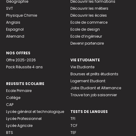
Géographie
Découvrir les formations
SVT
Découvrir les métiers
Physique Chimie
Découvrir les écoles
Anglais
Ecole de commerce
Espagnol
Ecole de design
Allemand
Ecole d’ingénieur
Devenir partenaire
NOS OFFRES
Offre 2025-2026
VIE ETUDIANTE
Pack Réussite 4 ans
Vie Etudiante
Bourses et prêts étudiants
Logement Etudiant
REUSSITE SCOLAIRE
Jobs Etudiant et Alternance
Ecole Primaire
Trouve ton job saisonnier
Collège
CAP
Lycée général et technologique
TESTS DE LANGUES
Lycée Professionnel
TFI
Lycée Agricole
TCF
BTS
TEF