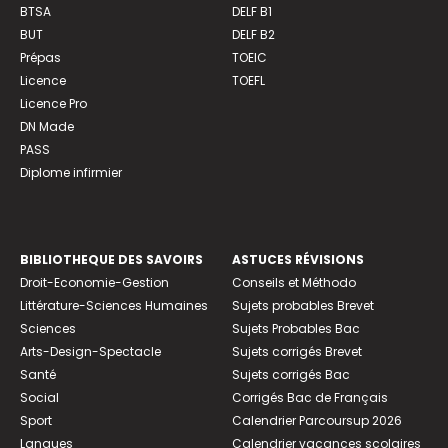
BTSA
DELF B1
BUT
DELF B2
Prépas
TOEIC
Licence
TOEFL
Licence Pro
DN Made
PASS
Diplome infirmier
BIBLIOTHEQUE DES SAVOIRS
ASTUCES RÉVISIONS
Droit-Economie-Gestion
Conseils et Méthodo
Littérature-Sciences Humaines
Sujets probables Brevet
Sciences
Sujets Probables Bac
Arts-Design-Spectacle
Sujets corrigés Brevet
Santé
Sujets corrigés Bac
Social
Corrigés Bac de Français
Sport
Calendrier Parcoursup 2026
Langues
Calendrier vacances scolaires