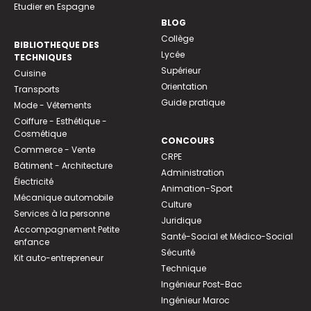
Etudier en Espagne
BLOG
Collège
BIBLIOTHEQUE DES
Lycée
TECHNIQUES
Supérieur
Cuisine
Orientation
Transports
Guide pratique
Mode - Vêtements
Coiffure - Esthétique -
Cosmétique
CONCOURS
Commerce - Vente
CRPE
Bâtiment - Architecture
Administration
Électricité
Animation-Sport
Mécanique automobile
Culture
Services à la personne
Juridique
Accompagnement Petite
Santé-Social et Médico-Social
enfance
Sécurité
Kit auto-entrepreneur
Technique
Ingénieur Post-Bac
Ingénieur Maroc