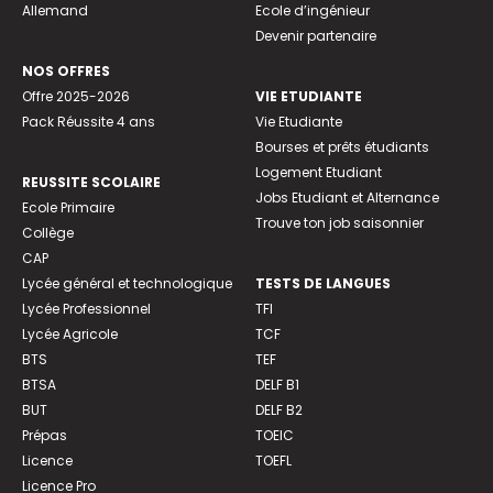
Allemand
Ecole d’ingénieur
Devenir partenaire
NOS OFFRES
Offre 2025-2026
VIE ETUDIANTE
Pack Réussite 4 ans
Vie Etudiante
Bourses et prêts étudiants
Logement Etudiant
REUSSITE SCOLAIRE
Jobs Etudiant et Alternance
Ecole Primaire
Trouve ton job saisonnier
Collège
CAP
Lycée général et technologique
TESTS DE LANGUES
Lycée Professionnel
TFI
Lycée Agricole
TCF
BTS
TEF
BTSA
DELF B1
BUT
DELF B2
Prépas
TOEIC
Licence
TOEFL
Licence Pro