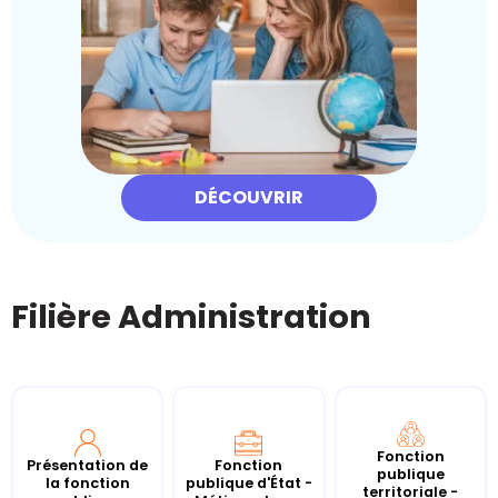
DÉCOUVRIR
Filière Administration
Fonction
Présentation de
Fonction
publique
la fonction
publique d'État -
territoriale -