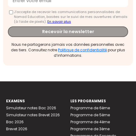
J'accepte de recevoir les communications personnalisées de
Nomad Education, basées sur le suivi de mes ouvertures d'emails
(à l’aide de pixels).
En savoir plus
Recevoir la newsletter
Nous ne partagerons jamais vos données personnelles avec
des tiers. Consultez notre
Politique de confidentialité
pour plus
d’informations.
EXAMENS
LES PROGRAMMES
Simulateur notes Bac 2026
Programme de 6ème
Simulateur notes Brevet 2026
Programme de 5ème
Bac 2026
Programme de 4ème
Brevet 2026
Programme de 3ème
Programme de Seconde