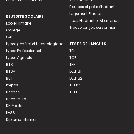
Bourses et prêts étudiants
Logement Etudiant
REUSSITE SCOLAIRE
Jobs Etudiant et Alternance
Ecole Primaire
Trouve ton job saisonnier
Collège
CAP
Lycée général et technologique
TESTS DE LANGUES
Lycée Professionnel
TFI
Lycée Agricole
TCF
BTS
TEF
BTSA
DELF B1
BUT
DELF B2
Prépas
TOEIC
Licence
TOEFL
Licence Pro
DN Made
PASS
Diplome infirmier