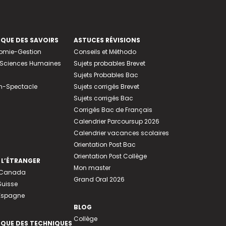
EQUE DES SAVOIRS
ASTUCES RÉVISIONS
nomie-Gestion
Conseils et Méthodo
e-Sciences Humaines
Sujets probables Brevet
Sujets Probables Bac
n-Spectacle
Sujets corrigés Brevet
Sujets corrigés Bac
Corrigés Bac de Français
Calendrier Parcoursup 2026
Calendrier vacances scolaires
Orientation Post Bac
Orientation Post Collège
 L’ÉTRANGER
Mon master
u Canada
Grand Oral 2026
Suisse
 Espagne
BLOG
Collège
EQUE DES TECHNIQUES