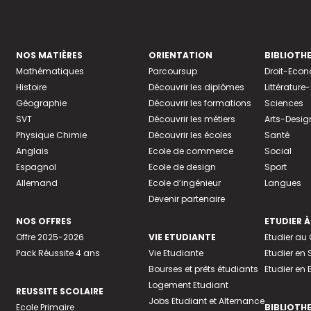
NOS MATIÈRES
ORIENTATION
BIBLIOTH
Mathématiques
Parcoursup
Droit-Eco
Histoire
Découvrir les diplômes
Littératur
Géographie
Découvrir les formations
Sciences
SVT
Découvrir les métiers
Arts-Desig
Physique Chimie
Découvrir les écoles
Santé
Anglais
Ecole de commerce
Social
Espagnol
Ecole de design
Sport
Allemand
Ecole d’ingénieur
Langues
Devenir partenaire
NOS OFFRES
ETUDIER À
Offre 2025-2026
VIE ETUDIANTE
Etudier a
Pack Réussite 4 ans
Vie Etudiante
Etudier en 
Bourses et prêts étudiants
Etudier en
Logement Etudiant
REUSSITE SCOLAIRE
Jobs Etudiant et Alternance
Ecole Primaire
BIBLIOTH