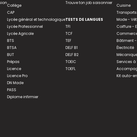
sion
Trouve ton job saisonnier
Collège
Cuisine
CAP
Transports
Lycée général et technologique
TESTS DE LANGUES
Mode - Vê
Lycée Professionnel
TFI
Coiffure -
Lycée Agricole
TCF
Commerce 
BTS
TEF
Bâtiment -
BTSA
DELF B1
Électricité
BUT
DELF B2
Mécanique
Prépas
TOEIC
Services à
Licence
TOEFL
Accompagn
Licence Pro
Kit auto-e
DN Made
PASS
Diplome infirmier