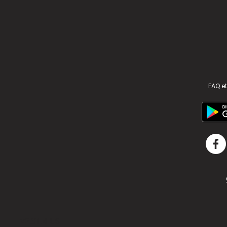
FAQ et
v2.311.4 US