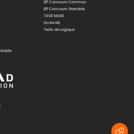
IEP Concours Commun
IEP Concours Grenoble
TAGE MAGE
Score IAE
Tests de Logique
tialité
s