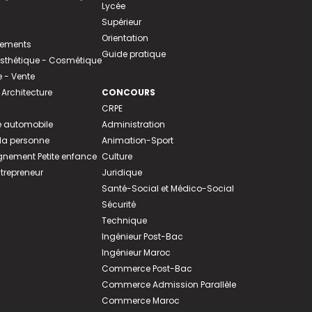
Lycée
Supérieur
Orientation
tements
Guide pratique
 Esthétique - Cosmétique
- Vente
 Architecture
CONCOURS
CRPE
 automobile
Administration
 la personne
Animation-Sport
ement Petite enfance
Culture
ntrepreneur
Juridique
Santé-Social et Médico-Social
Sécurité
Technique
Ingénieur Post-Bac
Ingénieur Maroc
Commerce Post-Bac
Commerce Admission Parallèle
Commerce Maroc