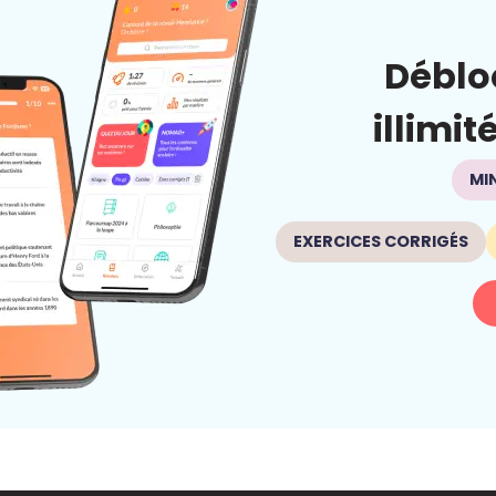
Déblo
illimit
MI
EXERCICES CORRIGÉS