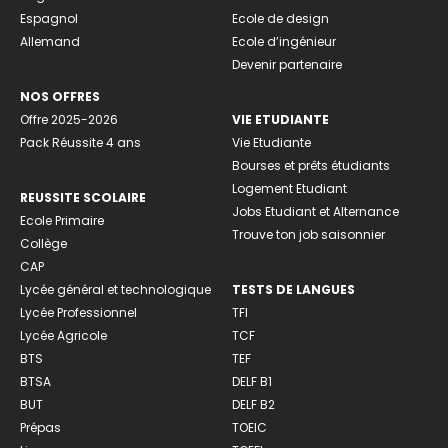
Espagnol
Ecole de design
Allemand
Ecole d’ingénieur
Devenir partenaire
NOS OFFRES
Offre 2025-2026
VIE ETUDIANTE
Pack Réussite 4 ans
Vie Etudiante
Bourses et prêts étudiants
Logement Etudiant
REUSSITE SCOLAIRE
Jobs Etudiant et Alternance
Ecole Primaire
Trouve ton job saisonnier
Collège
CAP
Lycée général et technologique
TESTS DE LANGUES
Lycée Professionnel
TFI
Lycée Agricole
TCF
BTS
TEF
BTSA
DELF B1
BUT
DELF B2
Prépas
TOEIC