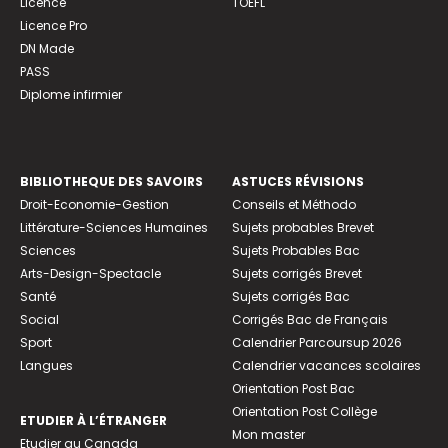
Licence
TOEFL
Licence Pro
DN Made
PASS
Diplome infirmier
BIBLIOTHEQUE DES SAVOIRS
ASTUCES RÉVISIONS
Droit-Economie-Gestion
Conseils et Méthodo
Littérature-Sciences Humaines
Sujets probables Brevet
Sciences
Sujets Probables Bac
Arts-Design-Spectacle
Sujets corrigés Brevet
Santé
Sujets corrigés Bac
Social
Corrigés Bac de Français
Sport
Calendrier Parcoursup 2026
Langues
Calendrier vacances scolaires
Orientation Post Bac
Orientation Post Collège
ETUDIER À L’ÉTRANGER
Mon master
Etudier au Canada