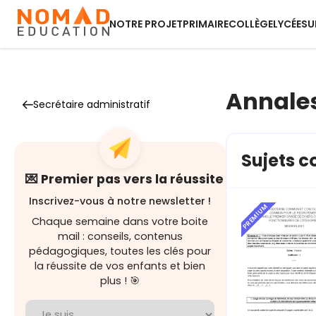
NOTRE PROJET
PRIMAIRE
COLLÈGE
LYCÉE
SU
Annales
Secrétaire administratif
Sujets c
💌 Premier pas vers la réussite
Inscrivez-vous à notre newsletter !
PREMIUM
Chaque semaine dans votre boite
mail : conseils, contenus
pédagogiques, toutes les clés pour
la réussite de vos enfants et bien
plus ! 🎯