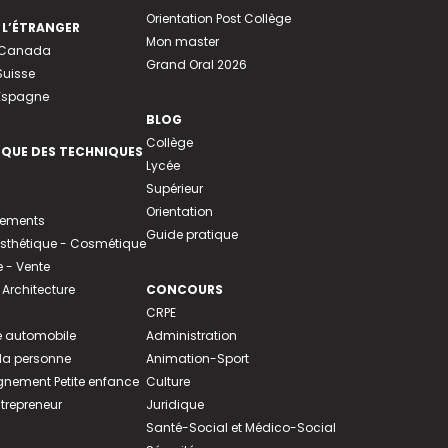
Orientation Post Collège
 L’ÉTRANGER
Mon master
u Canada
Grand Oral 2026
Suisse
 Espagne
BLOG
Collège
EQUE DES TECHNIQUES
Lycée
Supérieur
Orientation
tements
Guide pratique
 Esthétique - Cosmétique
- Vente
 Architecture
CONCOURS
CRPE
 automobile
Administration
 la personne
Animation-Sport
ement Petite enfance
Culture
ntrepreneur
Juridique
Santé-Social et Médico-Social