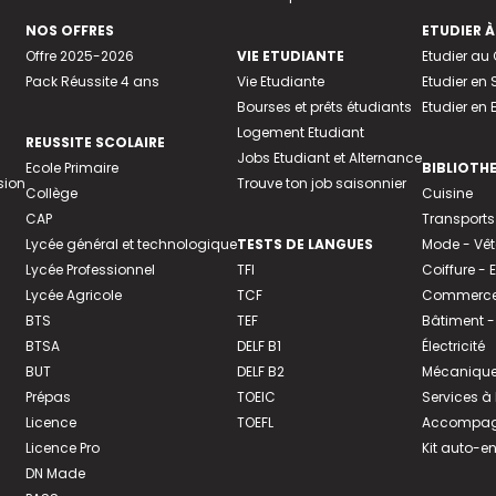
NOS OFFRES
ETUDIER À
Offre 2025-2026
VIE ETUDIANTE
Etudier a
Pack Réussite 4 ans
Vie Etudiante
Etudier en 
Bourses et prêts étudiants
Etudier en
Logement Etudiant
REUSSITE SCOLAIRE
Jobs Etudiant et Alternance
Ecole Primaire
BIBLIOTH
sion
Trouve ton job saisonnier
Collège
Cuisine
CAP
Transports
Lycée général et technologique
TESTS DE LANGUES
Mode - Vê
Lycée Professionnel
TFI
Coiffure -
Lycée Agricole
TCF
Commerce 
BTS
TEF
Bâtiment -
BTSA
DELF B1
Électricité
BUT
DELF B2
Mécanique
Prépas
TOEIC
Services à
Licence
TOEFL
Accompagn
Licence Pro
Kit auto-e
DN Made