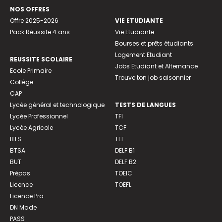
NOS OFFRES
Offre 2025-2026
VIE ETUDIANTE
Pack Réussite 4 ans
Vie Etudiante
Bourses et prêts étudiants
Logement Etudiant
REUSSITE SCOLAIRE
Jobs Etudiant et Alternance
Ecole Primaire
Trouve ton job saisonnier
Collège
CAP
Lycée général et technologique
TESTS DE LANGUES
Lycée Professionnel
TFI
Lycée Agricole
TCF
BTS
TEF
BTSA
DELF B1
BUT
DELF B2
Prépas
TOEIC
Licence
TOEFL
Licence Pro
DN Made
PASS