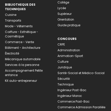
Collège
BIBLIOTHEQUE DES
Lycée
TECHNIQUES
Supérieur
Cuisine
Orientation
Transports
Guide pratique
Mode - Vêtements
Coiffure - Esthétique -
Cosmétique
CONCOURS
Commerce - Vente
CRPE
Bâtiment - Architecture
Administration
Électricité
Animation-Sport
Mécanique automobile
Culture
Services à la personne
Juridique
Accompagnement Petite
Santé-Social et Médico-Social
enfance
Sécurité
Kit auto-entrepreneur
Technique
Ingénieur Post-Bac
Ingénieur Maroc
Commerce Post-Bac
Commerce Admission Parallèle