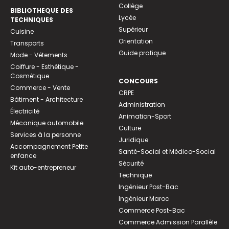
Collège
BIBLIOTHEQUE DES
Lycée
TECHNIQUES
Supérieur
Cuisine
Orientation
Transports
Guide pratique
Mode - Vêtements
Coiffure - Esthétique -
Cosmétique
CONCOURS
Commerce - Vente
CRPE
Bâtiment - Architecture
Administration
Électricité
Animation-Sport
Mécanique automobile
Culture
Services à la personne
Juridique
Accompagnement Petite
Santé-Social et Médico-Social
enfance
Sécurité
Kit auto-entrepreneur
Technique
Ingénieur Post-Bac
Ingénieur Maroc
Commerce Post-Bac
Commerce Admission Parallèle