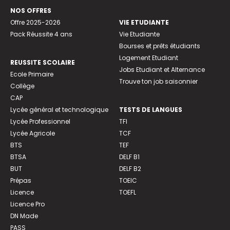
NOS OFFRES
Offre 2025-2026
VIE ETUDIANTE
Pack Réussite 4 ans
Vie Etudiante
Bourses et prêts étudiants
Logement Etudiant
REUSSITE SCOLAIRE
Jobs Etudiant et Alternance
Ecole Primaire
Trouve ton job saisonnier
Collège
CAP
Lycée général et technologique
TESTS DE LANGUES
Lycée Professionnel
TFI
Lycée Agricole
TCF
BTS
TEF
BTSA
DELF B1
BUT
DELF B2
Prépas
TOEIC
Licence
TOEFL
Licence Pro
DN Made
PASS