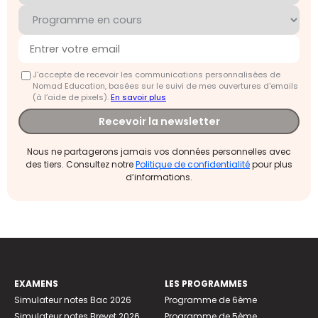
J'accepte de recevoir les communications personnalisées de
Nomad Education, basées sur le suivi de mes ouvertures d'emails
(à l’aide de pixels).
En savoir plus
Recevoir la newsletter
Nous ne partagerons jamais vos données personnelles avec
des tiers. Consultez notre
Politique de confidentialité
pour plus
d’informations.
EXAMENS
LES PROGRAMMES
Simulateur notes Bac 2026
Programme de 6ème
Simulateur notes Brevet 2026
Programme de 5ème