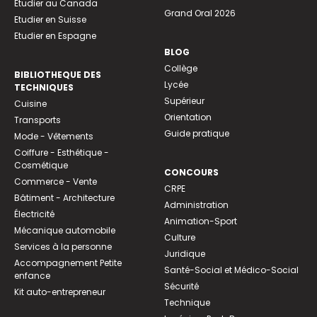
Etudier au Canada
Grand Oral 2026
Etudier en Suisse
Etudier en Espagne
BLOG
Collège
BIBLIOTHEQUE DES
Lycée
TECHNIQUES
Supérieur
Cuisine
Orientation
Transports
Guide pratique
Mode - Vêtements
Coiffure - Esthétique -
Cosmétique
CONCOURS
Commerce - Vente
CRPE
Bâtiment - Architecture
Administration
Électricité
Animation-Sport
Mécanique automobile
Culture
Services à la personne
Juridique
Accompagnement Petite
Santé-Social et Médico-Social
enfance
Sécurité
Kit auto-entrepreneur
Technique