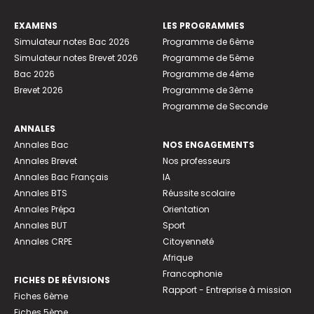
EXAMENS
LES PROGRAMMES
Simulateur notes Bac 2026
Programme de 6ème
Simulateur notes Brevet 2026
Programme de 5ème
Bac 2026
Programme de 4ème
Brevet 2026
Programme de 3ème
Programme de Seconde
ANNALES
Annales Bac
NOS ENGAGEMENTS
Annales Brevet
Nos professeurs
Annales Bac Français
IA
Annales BTS
Réussite scolaire
Annales Prépa
Orientation
Annales BUT
Sport
Annales CRPE
Citoyenneté
Afrique
Francophonie
FICHES DE RÉVISIONS
Rapport - Entreprise à mission
Fiches 6ème
Fiches 5ème