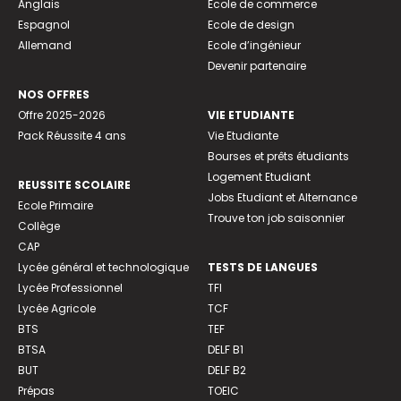
Anglais
Ecole de commerce
Espagnol
Ecole de design
Allemand
Ecole d’ingénieur
Devenir partenaire
NOS OFFRES
Offre 2025-2026
VIE ETUDIANTE
Pack Réussite 4 ans
Vie Etudiante
Bourses et prêts étudiants
Logement Etudiant
REUSSITE SCOLAIRE
Jobs Etudiant et Alternance
Ecole Primaire
Trouve ton job saisonnier
Collège
CAP
Lycée général et technologique
TESTS DE LANGUES
Lycée Professionnel
TFI
Lycée Agricole
TCF
BTS
TEF
BTSA
DELF B1
BUT
DELF B2
Prépas
TOEIC