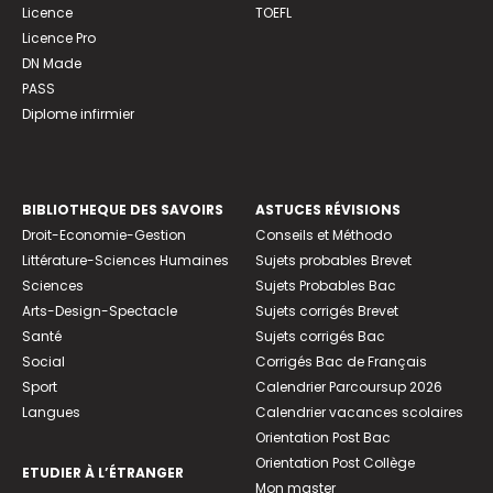
Licence
TOEFL
Licence Pro
DN Made
PASS
Diplome infirmier
BIBLIOTHEQUE DES SAVOIRS
ASTUCES RÉVISIONS
Droit-Economie-Gestion
Conseils et Méthodo
Littérature-Sciences Humaines
Sujets probables Brevet
Sciences
Sujets Probables Bac
Arts-Design-Spectacle
Sujets corrigés Brevet
Santé
Sujets corrigés Bac
Social
Corrigés Bac de Français
Sport
Calendrier Parcoursup 2026
Langues
Calendrier vacances scolaires
Orientation Post Bac
Orientation Post Collège
ETUDIER À L’ÉTRANGER
Mon master