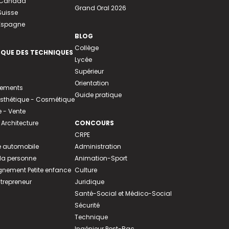
u Canada
Grand Oral 2026
Suisse
 Espagne
BLOG
Collège
EQUE DES TECHNIQUES
Lycée
Supérieur
Orientation
tements
Guide pratique
 Esthétique - Cosmétique
- Vente
 Architecture
CONCOURS
CRPE
 automobile
Administration
 la personne
Animation-Sport
ement Petite enfance
Culture
ntrepreneur
Juridique
Santé-Social et Médico-Social
Sécurité
Technique
Ingénieur Post-Bac