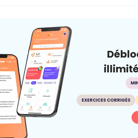
Déblo
illimit
MI
EXERCICES CORRIGÉS