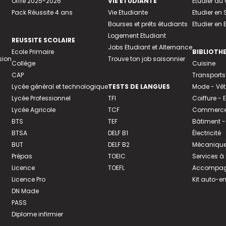
Offre 2025-2026
VIE ETUDIANTE
Etudier a
Pack Réussite 4 ans
Vie Etudiante
Etudier en 
Bourses et prêts étudiants
Etudier en
Logement Etudiant
REUSSITE SCOLAIRE
Jobs Etudiant et Alternance
Ecole Primaire
BIBLIOTH
sion
Trouve ton job saisonnier
Collège
Cuisine
CAP
Transports
Lycée général et technologique
TESTS DE LANGUES
Mode - Vê
Lycée Professionnel
TFI
Coiffure -
Lycée Agricole
TCF
Commerce 
BTS
TEF
Bâtiment -
BTSA
DELF B1
Électricité
BUT
DELF B2
Mécanique
Prépas
TOEIC
Services à
Licence
TOEFL
Accompagn
Licence Pro
Kit auto-e
DN Made
PASS
Diplome infirmier