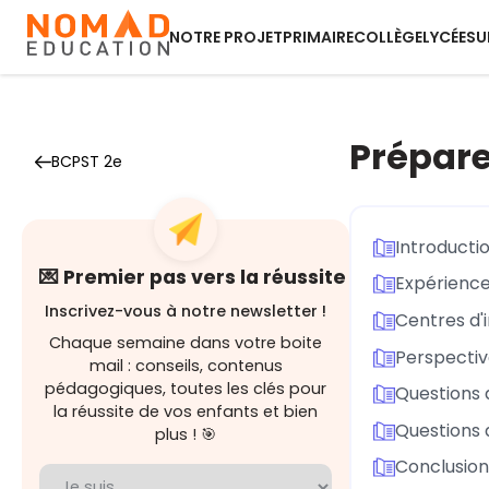
NOTRE PROJET
PRIMAIRE
COLLÈGE
LYCÉE
SU
Prépare
BCPST 2e
Introducti
💌 Premier pas vers la réussite
Expérienc
Inscrivez-vous à notre newsletter !
Centres d'i
Chaque semaine dans votre boite
Perspectiv
mail : conseils, contenus
pédagogiques, toutes les clés pour
Questions d
la réussite de vos enfants et bien
Questions 
plus ! 🎯
Conclusion