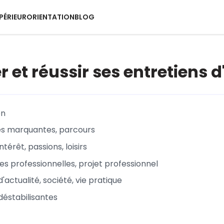
PÉRIEUR
ORIENTATION
BLOG
r et réussir ses entretiens 
on
es marquantes, parcours
ntérêt, passions, loisirs
es professionnelles, projet professionnel
'actualité, société, vie pratique
déstabilisantes