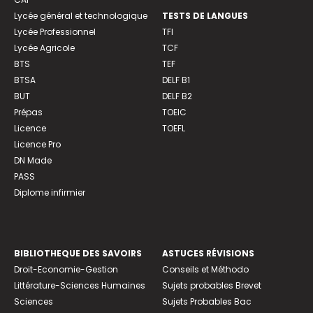
Lycée général et technologique
TESTS DE LANGUES
Lycée Professionnel
TFI
Lycée Agricole
TCF
BTS
TEF
BTSA
DELF B1
BUT
DELF B2
Prépas
TOEIC
Licence
TOEFL
Licence Pro
DN Made
PASS
Diplome infirmier
BIBLIOTHEQUE DES SAVOIRS
ASTUCES RÉVISIONS
Droit-Economie-Gestion
Conseils et Méthodo
Littérature-Sciences Humaines
Sujets probables Brevet
Sciences
Sujets Probables Bac