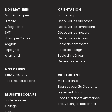
NOS MATIÈRES
ORIENTATION
Mathématiques
Parcoursup
Histoire
Découvrir les diplômes
Géographie
Découvrir les formations
SVT
Découvrir les métiers
Physique Chimie
Découvrir les écoles
Anglais
Ecole de commerce
Espagnol
Ecole de design
Allemand
Ecole d’ingénieur
Devenir partenaire
NOS OFFRES
Offre 2025-2026
VIE ETUDIANTE
Pack Réussite 4 ans
Vie Etudiante
Bourses et prêts étudiants
Logement Etudiant
REUSSITE SCOLAIRE
Jobs Etudiant et Alternance
Ecole Primaire
Trouve ton job saisonnier
Collège
CAP