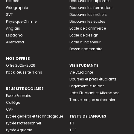
Histoire
Découvrir les diplômes
Géographie
Découvrir les formations
SVT
Découvrir les métiers
Physique Chimie
Découvrir les écoles
Anglais
Ecole de commerce
Espagnol
Ecole de design
Allemand
Ecole d’ingénieur
Devenir partenaire
NOS OFFRES
Offre 2025-2026
VIE ETUDIANTE
Pack Réussite 4 ans
Vie Etudiante
Bourses et prêts étudiants
Logement Etudiant
REUSSITE SCOLAIRE
Jobs Etudiant et Alternance
Ecole Primaire
Trouve ton job saisonnier
Collège
CAP
Lycée général et technologique
TESTS DE LANGUES
Lycée Professionnel
TFI
Lycée Agricole
TCF