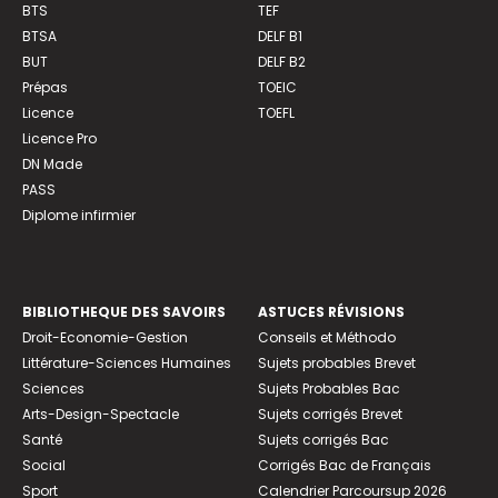
BTS
TEF
BTSA
DELF B1
BUT
DELF B2
Prépas
TOEIC
Licence
TOEFL
Licence Pro
DN Made
PASS
Diplome infirmier
BIBLIOTHEQUE DES SAVOIRS
ASTUCES RÉVISIONS
Droit-Economie-Gestion
Conseils et Méthodo
Littérature-Sciences Humaines
Sujets probables Brevet
Sciences
Sujets Probables Bac
Arts-Design-Spectacle
Sujets corrigés Brevet
Santé
Sujets corrigés Bac
Social
Corrigés Bac de Français
Sport
Calendrier Parcoursup 2026