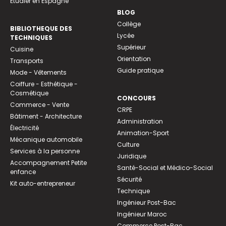
Etudier en Espagne
BLOG
Collège
BIBLIOTHEQUE DES
Lycée
TECHNIQUES
Supérieur
Cuisine
Orientation
Transports
Guide pratique
Mode - Vêtements
Coiffure - Esthétique -
Cosmétique
CONCOURS
Commerce - Vente
CRPE
Bâtiment - Architecture
Administration
Électricité
Animation-Sport
Mécanique automobile
Culture
Services à la personne
Juridique
Accompagnement Petite
Santé-Social et Médico-Social
enfance
Sécurité
Kit auto-entrepreneur
Technique
Ingénieur Post-Bac
Ingénieur Maroc
Commerce Post-Bac