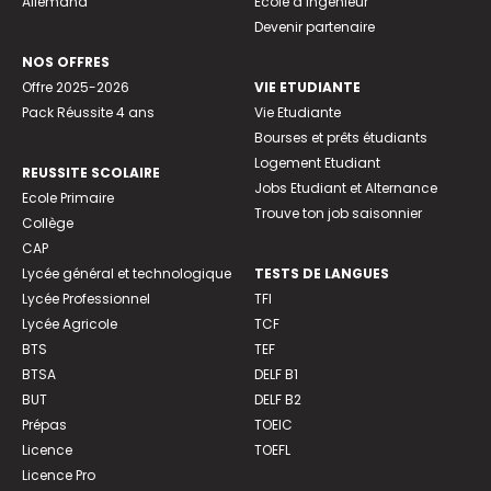
Allemand
Ecole d’ingénieur
Devenir partenaire
NOS OFFRES
Offre 2025-2026
VIE ETUDIANTE
Pack Réussite 4 ans
Vie Etudiante
Bourses et prêts étudiants
Logement Etudiant
REUSSITE SCOLAIRE
Jobs Etudiant et Alternance
Ecole Primaire
Trouve ton job saisonnier
Collège
CAP
Lycée général et technologique
TESTS DE LANGUES
Lycée Professionnel
TFI
Lycée Agricole
TCF
BTS
TEF
BTSA
DELF B1
BUT
DELF B2
Prépas
TOEIC
Licence
TOEFL
Licence Pro