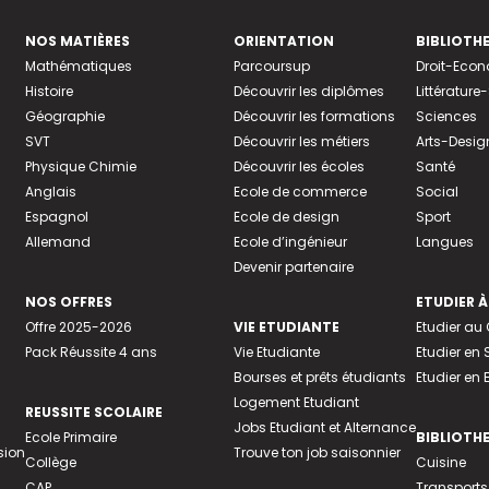
NOS MATIÈRES
ORIENTATION
BIBLIOTH
Mathématiques
Parcoursup
Droit-Eco
Histoire
Découvrir les diplômes
Littératur
Géographie
Découvrir les formations
Sciences
SVT
Découvrir les métiers
Arts-Desig
Physique Chimie
Découvrir les écoles
Santé
Anglais
Ecole de commerce
Social
Espagnol
Ecole de design
Sport
Allemand
Ecole d’ingénieur
Langues
Devenir partenaire
NOS OFFRES
ETUDIER À
Offre 2025-2026
VIE ETUDIANTE
Etudier a
Pack Réussite 4 ans
Vie Etudiante
Etudier en 
Bourses et prêts étudiants
Etudier en
Logement Etudiant
REUSSITE SCOLAIRE
Jobs Etudiant et Alternance
Ecole Primaire
BIBLIOTH
sion
Trouve ton job saisonnier
Collège
Cuisine
CAP
Transports