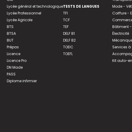
Lycée général et technologique
TESTS DE LANGUES
Mode - Vê
Lycée Professionnel
TFI
Coiffure -
Lycée Agricole
TCF
Commerce 
BTS
TEF
Bâtiment -
BTSA
DELF B1
Électricité
BUT
DELF B2
Mécanique
Prépas
TOEIC
Services à
Licence
TOEFL
Accompagn
Licence Pro
Kit auto-e
DN Made
PASS
Diplome infirmier