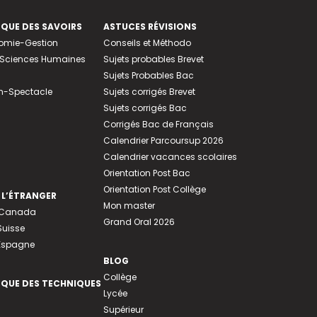
EQUE DES SAVOIRS
ASTUCES RÉVISIONS
nomie-Gestion
Conseils et Méthodo
e-Sciences Humaines
Sujets probables Brevet
Sujets Probables Bac
n-Spectacle
Sujets corrigés Brevet
Sujets corrigés Bac
Corrigés Bac de Français
Calendrier Parcoursup 2026
Calendrier vacances scolaires
Orientation Post Bac
Orientation Post Collège
 L’ÉTRANGER
Mon master
u Canada
Grand Oral 2026
Suisse
 Espagne
BLOG
Collège
EQUE DES TECHNIQUES
Lycée
Supérieur