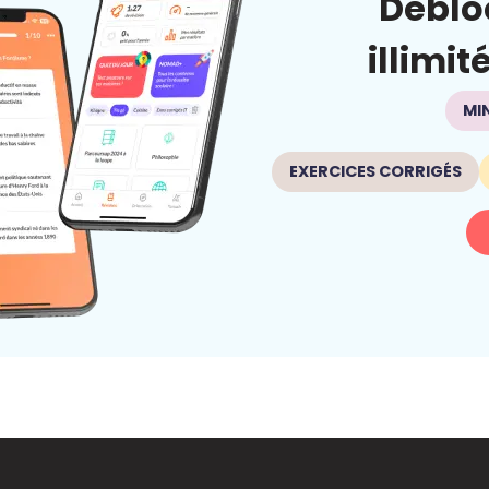
Déblo
illimit
MI
EXERCICES CORRIGÉS