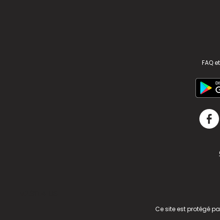
FAQ et
v2.311.4 US
Ce site est protégé p