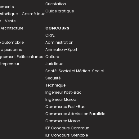
Orientation
tements
Guide pratique
 Esthétique - Cosmétique
- Vente
 Architecture
CONCOURS
CRPE
 automobile
Administration
 la personne
Animation-Sport
ement Petite enfance
Culture
ntrepreneur
Juridique
Santé-Social et Médico-Social
Sécurité
Technique
Ingénieur Post-Bac
Ingénieur Maroc
Commerce Post-Bac
Commerce Admission Parallèle
Commerce Maroc
IEP Concours Commun
IEP Concours Grenoble