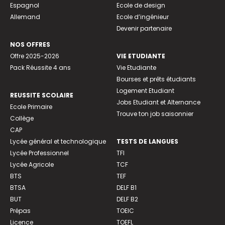
Espagnol
Ecole de design
Allemand
Ecole d’ingénieur
Devenir partenaire
NOS OFFRES
Offre 2025-2026
VIE ETUDIANTE
Pack Réussite 4 ans
Vie Etudiante
Bourses et prêts étudiants
Logement Etudiant
REUSSITE SCOLAIRE
Jobs Etudiant et Alternance
Ecole Primaire
Trouve ton job saisonnier
Collège
CAP
Lycée général et technologique
TESTS DE LANGUES
Lycée Professionnel
TFI
Lycée Agricole
TCF
BTS
TEF
BTSA
DELF B1
BUT
DELF B2
Prépas
TOEIC
Licence
TOEFL