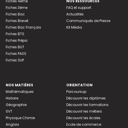
Fiches 4ème
NOS RESSOURCES
Fiches 3ème
FAQ et support
Fiches Bac
Actualités
Fiches Brevet
Communiqués de Presse
Fiches Bac Français
Kit Média
Fiches BTS
Fiches Prépa
Fiches BUT
Fiches PASS
Fiches SUP
NOS MATIÈRES
ORIENTATION
Mathématiques
Parcoursup
Histoire
Découvrir les diplômes
Géographie
Découvrir les formations
SVT
Découvrir les métiers
Physique Chimie
Découvrir les écoles
Anglais
Ecole de commerce