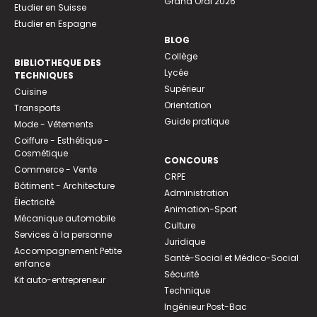
Grand Oral 2026
Etudier en Suisse
Etudier en Espagne
BLOG
Collège
BIBLIOTHEQUE DES
Lycée
TECHNIQUES
Supérieur
Cuisine
Orientation
Transports
Guide pratique
Mode - Vêtements
Coiffure - Esthétique -
Cosmétique
CONCOURS
Commerce - Vente
CRPE
Bâtiment - Architecture
Administration
Électricité
Animation-Sport
Mécanique automobile
Culture
Services à la personne
Juridique
Accompagnement Petite
Santé-Social et Médico-Social
enfance
Sécurité
Kit auto-entrepreneur
Technique
Ingénieur Post-Bac