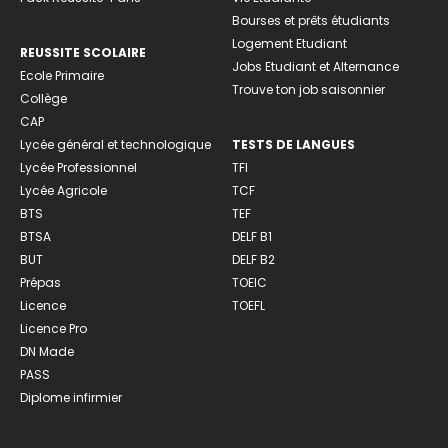
Bourses et prêts étudiants
Logement Etudiant
REUSSITE SCOLAIRE
Jobs Etudiant et Alternance
Ecole Primaire
Trouve ton job saisonnier
Collège
CAP
Lycée général et technologique
TESTS DE LANGUES
Lycée Professionnel
TFI
Lycée Agricole
TCF
BTS
TEF
BTSA
DELF B1
BUT
DELF B2
Prépas
TOEIC
Licence
TOEFL
Licence Pro
DN Made
PASS
Diplome infirmier