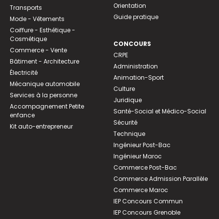
Orientation
Transports
Guide pratique
Mode - Vêtements
Coiffure - Esthétique -
Cosmétique
CONCOURS
Commerce - Vente
CRPE
Bâtiment - Architecture
Administration
Électricité
Animation-Sport
Mécanique automobile
Culture
Services à la personne
Juridique
Accompagnement Petite
Santé-Social et Médico-Social
enfance
Sécurité
Kit auto-entrepreneur
Technique
Ingénieur Post-Bac
Ingénieur Maroc
Commerce Post-Bac
Commerce Admission Parallèle
Commerce Maroc
IEP Concours Commun
IEP Concours Grenoble