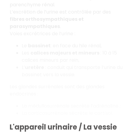
parenchyme rénal.
L’excrétion de l’urine est contrôlée par des
fibres orthosympathiques et
parasympathiques
.
Voies excrétrices de l’urine :
Le
bassinet
: en face du hile rénal,
Les
calices majeurs et mineurs
: 10 à 15
calices mineurs par rein,
L’
uretère
: conduit qui transporte l’urine du
bassinet vers la vessie.
Les glandes surrénales sont des glandes
endocrines :
La médullosurrénale secrète l’adrénaline ;
La corticosurrénale sécrète le cortisol.
L'appareil urinaire / La vessie