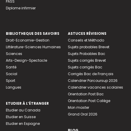
PASS
Diplome infirmier
BIBLIOTHEQUE DES SAVOIRS
ASTUCES RÉVISIONS
Droit-Economie-Gestion
Conseils et Méthodo
Littérature-Sciences Humaines
Sujets probables Brevet
Sciences
Sujets Probables Bac
Arts-Design-Spectacle
Sujets corrigés Brevet
Santé
Sujets corrigés Bac
Social
Corrigés Bac de Français
Sport
Calendrier Parcoursup 2026
Langues
Calendrier vacances scolaires
Orientation Post Bac
Orientation Post Collège
ETUDIER À L’ÉTRANGER
Mon master
Etudier au Canada
Grand Oral 2026
Etudier en Suisse
Etudier en Espagne
BLOG