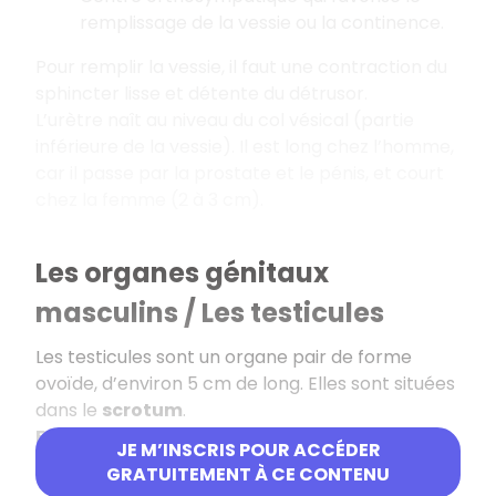
remplissage de la vessie ou la continence.
Pour remplir la vessie, il faut une contraction du
sphincter lisse et détente du détrusor.
L’urètre naît au niveau du col vésical (partie
inférieure de la vessie). Il est long chez l’homme,
car il passe par la prostate et le pénis, et court
chez la femme (2 à 3 cm).
Les organes génitaux
masculins / Les testicules
Les testicules sont un organe pair de forme
ovoïde, d’environ 5 cm de long. Elles sont situées
dans le
scrotum
.
Fonctions gonadiques :
JE M’INSCRIS POUR ACCÉDER
GRATUITEMENT À CE CONTENU
Production et stockage des