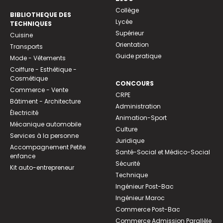
Collège
BIBLIOTHEQUE DES
Lycée
TECHNIQUES
Supérieur
Cuisine
Orientation
Transports
Guide pratique
Mode - Vêtements
Coiffure - Esthétique -
Cosmétique
CONCOURS
Commerce - Vente
CRPE
Bâtiment - Architecture
Administration
Électricité
Animation-Sport
Mécanique automobile
Culture
Services à la personne
Juridique
Accompagnement Petite
Santé-Social et Médico-Social
enfance
Sécurité
Kit auto-entrepreneur
Technique
Ingénieur Post-Bac
Ingénieur Maroc
Commerce Post-Bac
Commerce Admission Parallèle