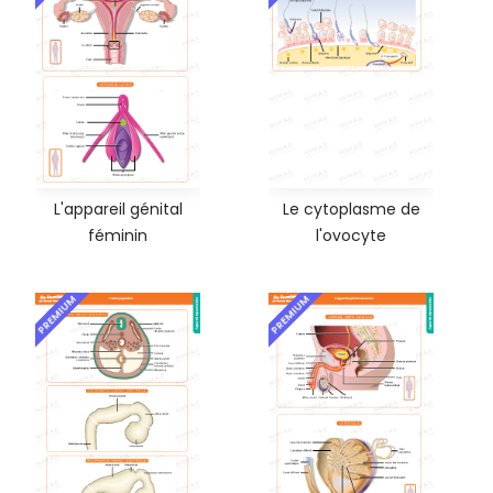
L'appareil génital
Le cytoplasme de
féminin
l'ovocyte
PREMIUM
PREMIUM