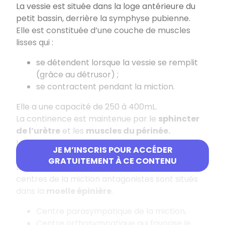
La vessie est située dans la loge antérieure du
petit bassin, derrière la symphyse pubienne.
Elle est constituée d’une couche de muscles
lisses qui :
se détendent lorsque la vessie se remplit
(grâce au détrusor) ;
se contractent pendant la miction.
Elle a une capacité de 250 à 400mL.
La continence est maintenue par le
sphincter
de l’urètre
et les
muscles du périnée.
Les uretères remplissent la vessie par sa face
JE M’INSCRIS POUR ACCÉDER
postérieure et la miction se fait par l’urètre.
GRATUITEMENT À CE CONTENU
La miction est contrôlée par des sphincters. Les
centres de la miction antagonistes sont situés
dans la
moelle épinière
.
Centre parasympatique de la miction,
Centre orthosympatique qui favorise le