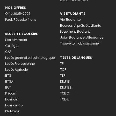
NOS OFFRES
Offre 2025-2026
VIE ETUDIANTE
Pack Réussite 4 ans
Vie Etudiante
Bourses et prêts étudiants
Logement Etudiant
REUSSITE SCOLAIRE
Jobs Etudiant et Alternance
Ecole Primaire
Trouve ton job saisonnier
Collège
CAP
Lycée général et technologique
TESTS DE LANGUES
Lycée Professionnel
TFI
Lycée Agricole
TCF
BTS
TEF
BTSA
DELF B1
BUT
DELF B2
Prépas
TOEIC
Licence
TOEFL
Licence Pro
DN Made