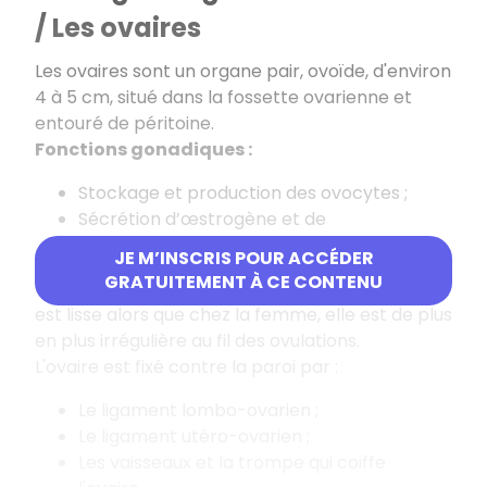
/ Les ovaires
Les ovaires sont un organe pair, ovoïde, d'environ
4 à 5 cm, situé dans la fossette ovarienne et
entouré de péritoine.
Fonctions gonadiques :
Stockage et production des ovocytes ;
Sécrétion d’œstrogène et de
progestérone.
JE M’INSCRIS POUR ACCÉDER
GRATUITEMENT À CE CONTENU
Chez la fille non pubère, la capsule de l’ovaire
est lisse alors que chez la femme, elle est de plus
en plus irrégulière au fil des ovulations.
L'ovaire est fixé contre la paroi par :
Le ligament lombo-ovarien ;
Le ligament utéro-ovarien ;
Les vaisseaux et la trompe qui coiffe