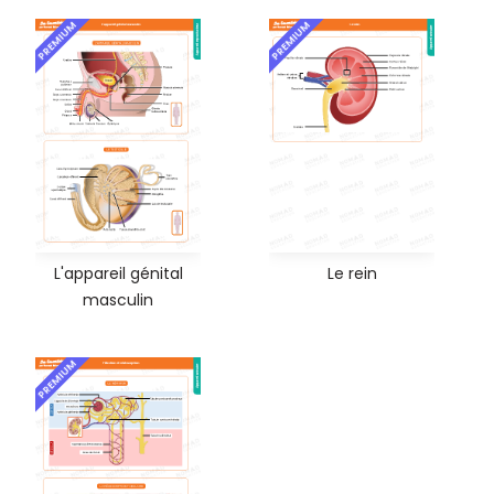
PREMIUM
PREMIUM
L'appareil génital
Le rein
masculin
PREMIUM