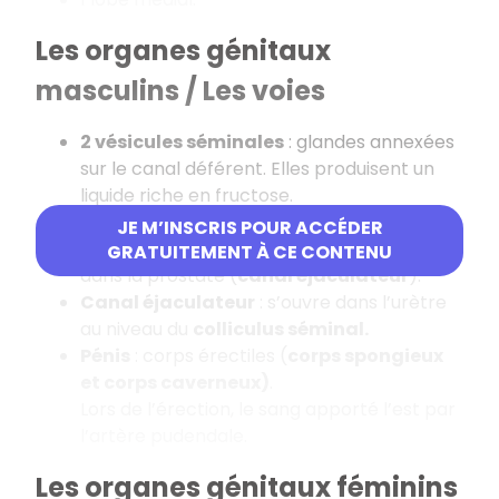
Les organes génitaux
masculins / Les voies
2 vésicules séminales
: glandes annexées
sur le canal déférent. Elles produisent un
liquide riche en fructose.
Ampoule déférentielle
: dilatation du
JE M’INSCRIS POUR ACCÉDER
canal déférent juste avant qu’il ne pénètre
GRATUITEMENT À CE CONTENU
dans la prostate (
canal éjaculateur
).
Canal éjaculateur
: s’ouvre dans l’urètre
au niveau du
colliculus séminal.
Pénis
: corps érectiles (
corps spongieux
et corps caverneux)
.
Lors de l’érection, le sang apporté l’est par
l’artère pudendale.
Les organes génitaux féminins