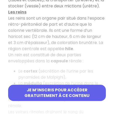
stocker (vessie) entre deux mictions (urètre).
Les reins
Les reins sont un organe pair situé dans l’espace
rétro-péritonéal de part et d’autre que la
colonne vertébrale. Ils ont une forme d’un
haricot sec (12 cm de hauteur, 6 cm de largeur
et 3 cm d’épaisseur), de coloration brunâtre. La
région centrale est appelée
hile
.
Un rein est constitué de deux parties
enveloppées dans la
capsule
rénale :
Le
cortex
(sécrétion de l’urine par les
pyramides de Malpighi),
La
médulla
(excrétion de l’urine dans le
canal collecteur).
JE M’INSCRIS POUR ACCÉDER
GRATUITEMENT À CE CONTENU
Chaque rein est vascularisé par une artère
rénale.
Les veines rénales drainent le sang du