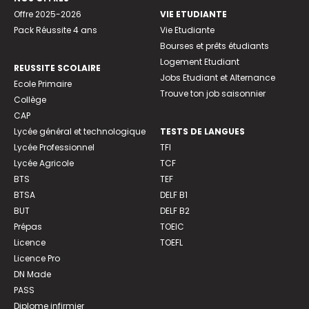
Offre 2025-2026
VIE ETUDIANTE
Pack Réussite 4 ans
Vie Etudiante
Bourses et prêts étudiants
Logement Etudiant
REUSSITE SCOLAIRE
Jobs Etudiant et Alternance
Ecole Primaire
Trouve ton job saisonnier
Collège
CAP
Lycée général et technologique
TESTS DE LANGUES
Lycée Professionnel
TFI
Lycée Agricole
TCF
BTS
TEF
BTSA
DELF B1
BUT
DELF B2
Prépas
TOEIC
Licence
TOEFL
Licence Pro
DN Made
PASS
Diplome infirmier