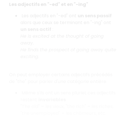
Les adjectifs en "-ed" et en "-ing"
Les adjectifs en "-ed" ont
un sens passif
alors que ceux se terminant en "-ing" ont
un sens actif
:
He is excited at the thought of going
away.
He finds the prospect of going away quite
exciting.
On peut employer certains adjectifs précédés
de "the" pour parler d'une catégorie entière.
Même s'ils ont un sens pluriel, ces adjectifs
restent
invariables
.
"The old" = les vieux, "the rich" = les riches,
"the unemployed" = les chômeurs, etc.