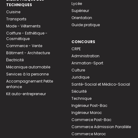
Lycée
TECHNIQUES
Supérieur
Cuisine
Orientation
Transports
Guide pratique
Mode - Vêtements
Coiffure - Esthétique -
Cosmétique
CONCOURS
Commerce - Vente
CRPE
Bâtiment - Architecture
Administration
Électricité
Animation-Sport
Mécanique automobile
Culture
Services à la personne
Juridique
Accompagnement Petite
Santé-Social et Médico-Social
enfance
Sécurité
Kit auto-entrepreneur
Technique
Ingénieur Post-Bac
Ingénieur Maroc
Commerce Post-Bac
Commerce Admission Parallèle
Commerce Maroc