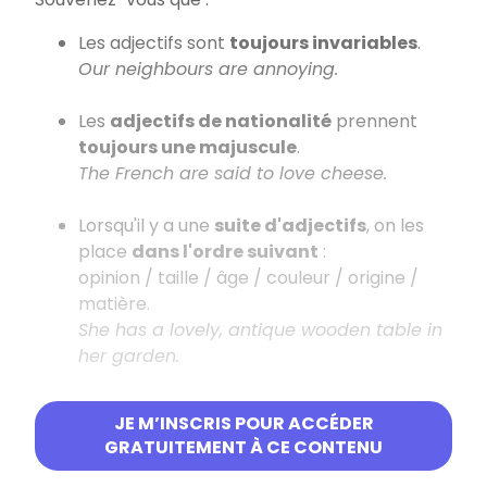
Les adjectifs sont
toujours invariables
.
Our neighbours are annoying.
Les
adjectifs de nationalité
prennent
toujours une majuscule
.
The French are said to love cheese.
Lorsqu'il y a une
suite d'adjectifs
, on les
place
dans l'ordre suivant
:
opinion / taille / âge / couleur / origine /
matière.
She has a lovely, antique wooden table in
her garden.
Certains adjectifs peuvent être seulement
JE M’INSCRIS POUR ACCÉDER
attributs : "afraid / ill / asleep, etc."
GRATUITEMENT À CE CONTENU