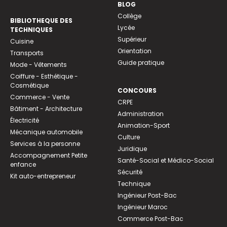
BLOG
Collège
BIBLIOTHEQUE DES
Lycée
TECHNIQUES
Supérieur
Cuisine
Orientation
Transports
Guide pratique
Mode - Vêtements
Coiffure - Esthétique -
Cosmétique
CONCOURS
Commerce - Vente
CRPE
Bâtiment - Architecture
Administration
Électricité
Animation-Sport
Mécanique automobile
Culture
Services à la personne
Juridique
Accompagnement Petite
Santé-Social et Médico-Social
enfance
Sécurité
Kit auto-entrepreneur
Technique
Ingénieur Post-Bac
Ingénieur Maroc
Commerce Post-Bac