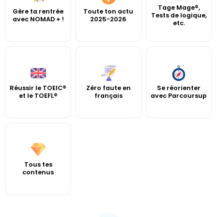
Tage Mage®,
Gère ta rentrée
Toute ton actu
Tests de logique,
avec NOMAD + !
2025-2026
etc.
Réussir le TOEIC®
Zéro faute en
Se réorienter
et le TOEFL®
français
avec Parcoursup
Tous tes
contenus