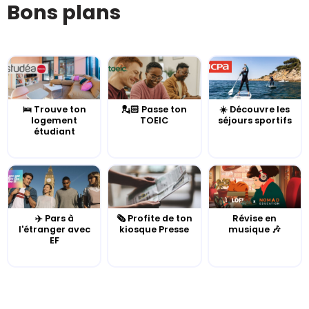
Bons plans
🛌 Trouve ton
💂🏻 Passe ton
☀️ Découvre les
logement
TOEIC
séjours sportifs
étudiant
✈️ Pars à
🗞️ Profite de ton
Révise en
l'étranger avec
kiosque Presse
musique 🎶
EF