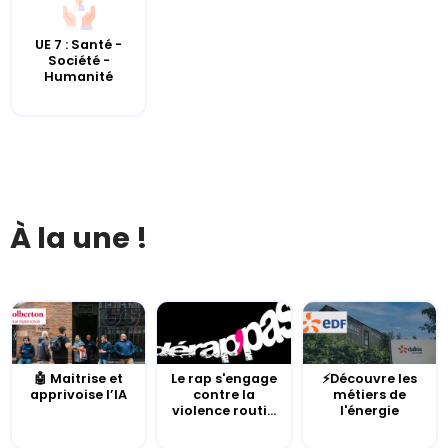
UE 7 : Santé -
Société -
Humanité
À la une !
🤖 Maitrise et
Le rap s'engage
⚡Découvre les
apprivoise l’IA
contre la
métiers de
violence routi...
l'énergie