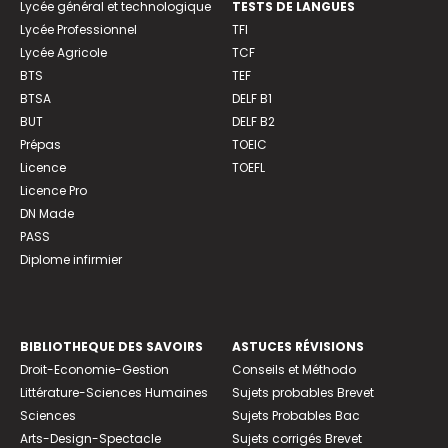
Lycée général et technologique
TESTS DE LANGUES
Lycée Professionnel
TFI
Lycée Agricole
TCF
BTS
TEF
BTSA
DELF B1
BUT
DELF B2
Prépas
TOEIC
Licence
TOEFL
Licence Pro
DN Made
PASS
Diplome infirmier
BIBLIOTHEQUE DES SAVOIRS
ASTUCES RÉVISIONS
Droit-Economie-Gestion
Conseils et Méthodo
Littérature-Sciences Humaines
Sujets probables Brevet
Sciences
Sujets Probables Bac
Arts-Design-Spectacle
Sujets corrigés Brevet