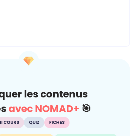
quer les contenus
és
avec NOMAD+
🎯
NI COURS
QUIZ
FICHES