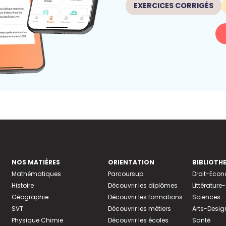
EXERCICES CORRIGÉS
NOS MATIÈRES
ORIENTATION
BIBLIOTH
Mathématiques
Parcoursup
Droit-Eco
Histoire
Découvrir les diplômes
Littératur
Géographie
Découvrir les formations
Sciences
SVT
Découvrir les métiers
Arts-Desig
Physique Chimie
Découvrir les écoles
Santé