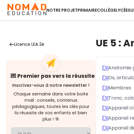
NOTRE PROJET
PRIMAIRE
COLLÈGE
LYCÉE
SU
UE 5 : 
Licence LEA 2e
Anatomie 
💌 Premier pas vers la réussite
Os, articul
Inscrivez-vous à notre newsletter !
Membres
Chaque semaine dans votre boite
Tronc, col
mail : conseils, contenus
pédagogiques, toutes les clés pour
Appareil ci
la réussite de vos enfants et bien
Appareil re
plus ! 🎯
Appareil di