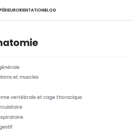
PÉRIEUR
ORIENTATION
BLOG
Anatomie
générale
ations et muscles
onne vertébrale et cage thoracique
rculatoire
spiratoire
gestif