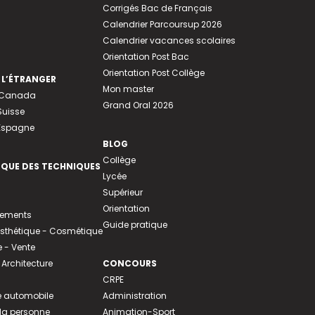
Corrigés Bac de Français
Calendrier Parcoursup 2026
Calendrier vacances scolaires
Orientation Post Bac
Orientation Post Collège
 L’ÉTRANGER
Mon master
u Canada
Grand Oral 2026
Suisse
 Espagne
BLOG
Collège
EQUE DES TECHNIQUES
Lycée
Supérieur
Orientation
tements
Guide pratique
 Esthétique - Cosmétique
- Vente
 Architecture
CONCOURS
CRPE
 automobile
Administration
 la personne
Animation-Sport