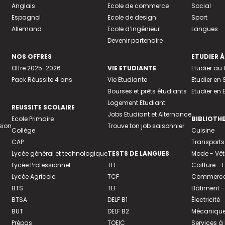
Anglais
Ecole de commerce
Social
Espagnol
Ecole de design
Sport
Allemand
Ecole d’ingénieur
Langues
Devenir partenaire
NOS OFFRES
ETUDIER À
Offre 2025-2026
VIE ETUDIANTE
Etudier a
Pack Réussite 4 ans
Vie Etudiante
Etudier en 
Bourses et prêts étudiants
Etudier en
Logement Etudiant
REUSSITE SCOLAIRE
Jobs Etudiant et Alternance
Ecole Primaire
BIBLIOTH
sion
Trouve ton job saisonnier
Collège
Cuisine
CAP
Transports
Lycée général et technologique
TESTS DE LANGUES
Mode - Vê
Lycée Professionnel
TFI
Coiffure -
Lycée Agricole
TCF
Commerce 
BTS
TEF
Bâtiment -
BTSA
DELF B1
Électricité
BUT
DELF B2
Mécanique
Prépas
TOEIC
Services à