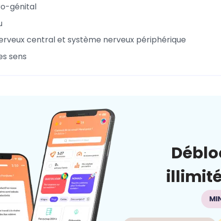
ro-génital
u
rveux central et système nerveux périphérique
es sens
Déblo
illimit
MI