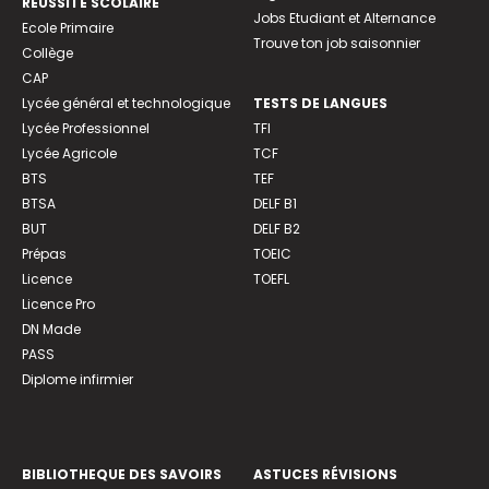
REUSSITE SCOLAIRE
Jobs Etudiant et Alternance
Ecole Primaire
Trouve ton job saisonnier
Collège
CAP
Lycée général et technologique
TESTS DE LANGUES
Lycée Professionnel
TFI
Lycée Agricole
TCF
BTS
TEF
BTSA
DELF B1
BUT
DELF B2
Prépas
TOEIC
Licence
TOEFL
Licence Pro
DN Made
PASS
Diplome infirmier
BIBLIOTHEQUE DES SAVOIRS
ASTUCES RÉVISIONS