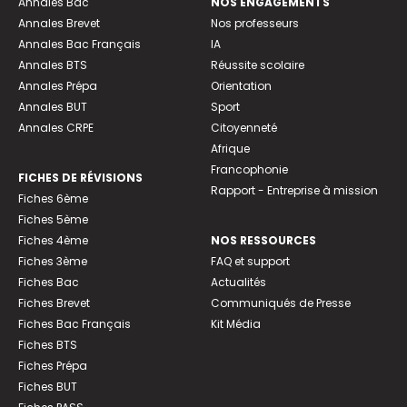
Annales Bac
NOS ENGAGEMENTS
Annales Brevet
Nos professeurs
Annales Bac Français
IA
Annales BTS
Réussite scolaire
Annales Prépa
Orientation
Annales BUT
Sport
Annales CRPE
Citoyenneté
Afrique
Francophonie
FICHES DE RÉVISIONS
Rapport - Entreprise à mission
Fiches 6ème
Fiches 5ème
Fiches 4ème
NOS RESSOURCES
Fiches 3ème
FAQ et support
Fiches Bac
Actualités
Fiches Brevet
Communiqués de Presse
Fiches Bac Français
Kit Média
Fiches BTS
Fiches Prépa
Fiches BUT