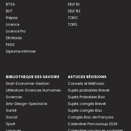
BTSA
DELF B1
BUT
DELF B2
Prépas
TOEIC
Licence
TOEFL
Licence Pro
DN Made
PASS
Diplome infirmier
BIBLIOTHEQUE DES SAVOIRS
ASTUCES RÉVISIONS
Droit-Economie-Gestion
Conseils et Méthodo
Littérature-Sciences Humaines
Sujets probables Brevet
Sciences
Sujets Probables Bac
Arts-Design-Spectacle
Sujets corrigés Brevet
Santé
Sujets corrigés Bac
Social
Corrigés Bac de Français
Sport
Calendrier Parcoursup 2026
Langues
Calendrier vacances scolaires