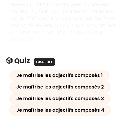
mesures) : "She has a ten-year-old son and
they live in a four-bedroom house". On ne met
pas de "s" à "year" ni à "bedroom" car ces mots
font partie de l'adjectif alors que l'on dirait "Her
son is ten years old", "their house has four
bedrooms".
🎲 Quiz
GRATUIT
Je maîtrise les adjectifs composés 1
Je maîtrise les adjectifs composés 2
Je maîtrise les adjectifs composés 3
Je maîtrise les adjectifs composés 4