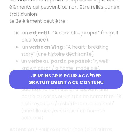
éléments qui peuvent, ou non, être reliés par un
trait d'union.
Le 2e élément peut être :
un
adjectif
: "A dark blue jumper" (un pull
bleu foncé).
un
verbe en Ving
: "A heart-breaking
story" (une histoire déchirante)
un
verbe au participe passé
: "A well-
known actor / a home-made pie".
un
nom + ed
(surtout pour parler d'une
JE M’INSCRIS POUR ACCÉDER
caractéristique de la personne ou chose
GRATUITEMENT À CE CONTENU
décrite). Le nom désigne souvent une
partie du corps ou un trait de caractère : "A
blue-eyed girl / a short-tempered man"
(une fille aux yeux bleus / un homme
coléreux).
Attention !
Pour exprimer l'âge (ou d'autres