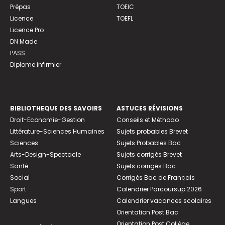
Prépas
TOEIC
Licence
TOEFL
Licence Pro
DN Made
PASS
Diplome infirmier
BIBLIOTHEQUE DES SAVOIRS
ASTUCES RÉVISIONS
Droit-Economie-Gestion
Conseils et Méthodo
Littérature-Sciences Humaines
Sujets probables Brevet
Sciences
Sujets Probables Bac
Arts-Design-Spectacle
Sujets corrigés Brevet
Santé
Sujets corrigés Bac
Social
Corrigés Bac de Français
Sport
Calendrier Parcoursup 2026
Langues
Calendrier vacances scolaires
Orientation Post Bac
Orientation Post Collège