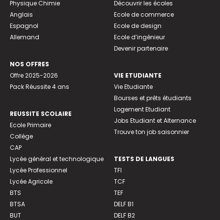
Physique Chimie
Découvrir les écoles
Anglais
Ecole de commerce
Espagnol
Ecole de design
Allemand
Ecole d’ingénieur
Devenir partenaire
NOS OFFRES
Offre 2025-2026
VIE ETUDIANTE
Pack Réussite 4 ans
Vie Etudiante
Bourses et prêts étudiants
Logement Etudiant
REUSSITE SCOLAIRE
Jobs Etudiant et Alternance
Ecole Primaire
Trouve ton job saisonnier
Collège
CAP
Lycée général et technologique
TESTS DE LANGUES
Lycée Professionnel
TFI
Lycée Agricole
TCF
BTS
TEF
BTSA
DELF B1
BUT
DELF B2