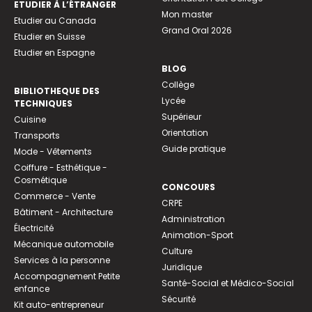
ETUDIER À L’ÉTRANGER
Mon master
Etudier au Canada
Grand Oral 2026
Etudier en Suisse
Etudier en Espagne
BLOG
Collège
BIBLIOTHEQUE DES
Lycée
TECHNIQUES
Supérieur
Cuisine
Orientation
Transports
Guide pratique
Mode - Vêtements
Coiffure - Esthétique -
Cosmétique
CONCOURS
Commerce - Vente
CRPE
Bâtiment - Architecture
Administration
Électricité
Animation-Sport
Mécanique automobile
Culture
Services à la personne
Juridique
Accompagnement Petite
Santé-Social et Médico-Social
enfance
Sécurité
Kit auto-entrepreneur