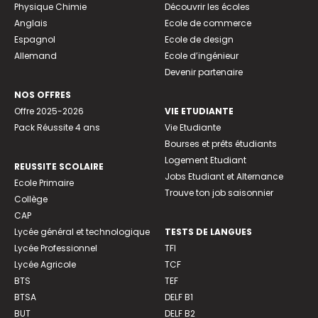
Physique Chimie
Découvrir les écoles
Anglais
Ecole de commerce
Espagnol
Ecole de design
Allemand
Ecole d’ingénieur
Devenir partenaire
NOS OFFRES
Offre 2025-2026
VIE ETUDIANTE
Pack Réussite 4 ans
Vie Etudiante
Bourses et prêts étudiants
Logement Etudiant
REUSSITE SCOLAIRE
Jobs Etudiant et Alternance
Ecole Primaire
Trouve ton job saisonnier
Collège
CAP
Lycée général et technologique
TESTS DE LANGUES
Lycée Professionnel
TFI
Lycée Agricole
TCF
BTS
TEF
BTSA
DELF B1
BUT
DELF B2