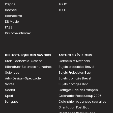
Prépas
TOEIC
Licence
TOEFL
Licence Pro
DN Made
PASS
Diplome infirmier
BIBLIOTHEQUE DES SAVOIRS
ASTUCES RÉVISIONS
Droit-Economie-Gestion
Conseils et Méthodo
Littérature-Sciences Humaines
Sujets probables Brevet
Sciences
Sujets Probables Bac
Arts-Design-Spectacle
Sujets corrigés Brevet
Santé
Sujets corrigés Bac
Social
Corrigés Bac de Français
Sport
Calendrier Parcoursup 2026
Langues
Calendrier vacances scolaires
Orientation Post Bac