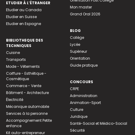
Orientation Post Collège
ETUDIER À L’ÉTRANGER
Mon master
Etudier au Canada
Grand Oral 2026
Etudier en Suisse
Etudier en Espagne
BLOG
Collège
BIBLIOTHEQUE DES
Lycée
TECHNIQUES
Supérieur
Cuisine
Orientation
Transports
Guide pratique
Mode - Vêtements
Coiffure - Esthétique -
Cosmétique
CONCOURS
Commerce - Vente
CRPE
Bâtiment - Architecture
Administration
Électricité
Animation-Sport
Mécanique automobile
Culture
Services à la personne
Juridique
Accompagnement Petite
Santé-Social et Médico-Social
enfance
Sécurité
Kit auto-entrepreneur