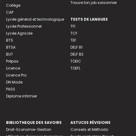
Trouve ton job saisonnier
Collège
CAP
Lycée général et technologique
TESTS DE LANGUES
Lycée Professionnel
TFI
Lycée Agricole
TCF
BTS
TEF
BTSA
DELF B1
BUT
DELF B2
Prépas
TOEIC
Licence
TOEFL
Licence Pro
DN Made
PASS
Diplome infirmier
BIBLIOTHEQUE DES SAVOIRS
ASTUCES RÉVISIONS
Droit-Economie-Gestion
Conseils et Méthodo